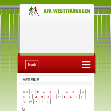
Menü
VEREINE
0-9
A
B
C
D
E
F
G
H
I
J
K
L
M
N
O
P
Q
R
S
T
U
V
W
X
Y
Z
N