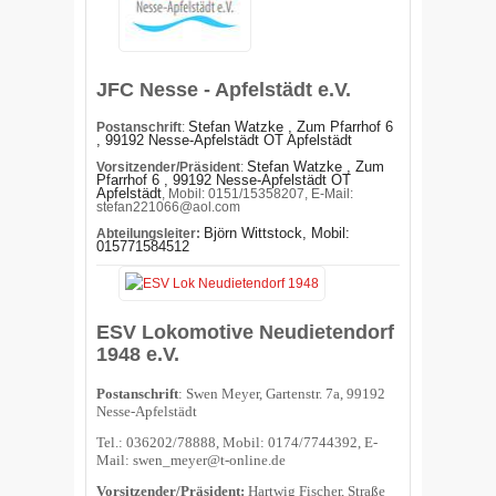
JFC Nesse - Apfelstädt e.V.
Stefan Watzke , Zum Pfarrhof 6
Postanschrift
:
, 99192 Nesse-Apfelstädt OT Apfelstädt
Stefan Watzke , Zum
Vorsitzender/Präsident
:
Pfarrhof 6 , 99192 Nesse-Apfelstädt OT
Apfelstädt
, Mobil: 0151/15358207, E-Mail:
stefan221066@aol.com
Björn Wittstock, Mobil
:
Abteilungsleiter:
015771584512
ESV Lokomotive Neudietendorf
1948 e.V.
Postanschrift
: Swen Meyer, Gartenstr. 7a, 99192
Nesse-Apfelstädt
Tel.: 036202/78888, Mobil: 0174/7744392, E-
Mail: swen_meyer@t-online.de
Vorsitzender/Präsident:
Hartwig Fischer, Straße