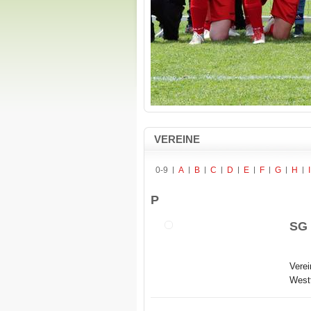
VEREINE
0-9
A
B
C
D
E
F
G
H
I
P
SG 
Verei
Westt