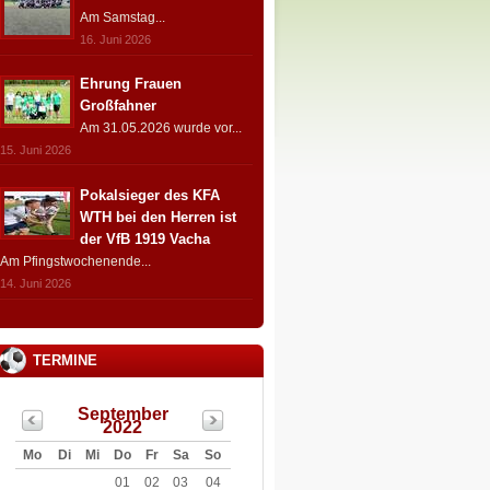
Am Samstag...
16. Juni 2026
Ehrung Frauen
Großfahner
Am 31.05.2026 wurde vor...
15. Juni 2026
Pokalsieger des KFA
WTH bei den Herren ist
der VfB 1919 Vacha
Am Pfingstwochenende...
14. Juni 2026
TERMINE
September
2022
Mo
Di
Mi
Do
Fr
Sa
So
01
02
03
04