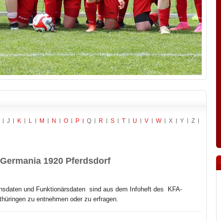
J
K
L
M
N
O
P
Q
R
S
T
U
V
W
X
Y
Z
Germania 1920 Pferdsdorf
nsdaten und Funktionärsdaten sind aus dem Infoheft des
KFA-
hüringen zu entnehmen oder zu erfragen.