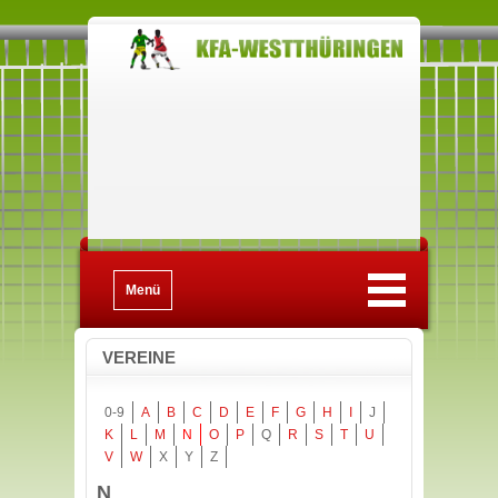
Menü
VEREINE
0-9
A
B
C
D
E
F
G
H
I
J
K
L
M
N
O
P
Q
R
S
T
U
V
W
X
Y
Z
N