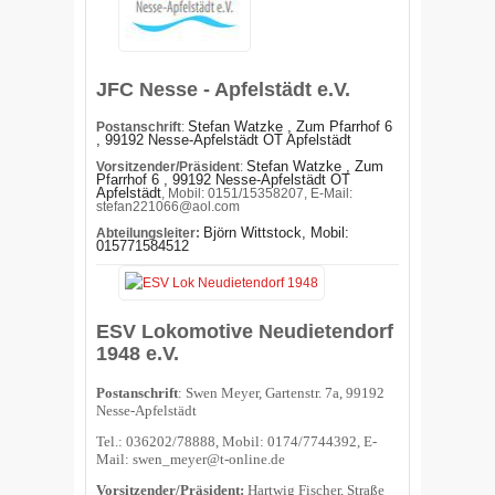
JFC Nesse - Apfelstädt e.V.
Stefan Watzke , Zum Pfarrhof 6
Postanschrift
:
, 99192 Nesse-Apfelstädt OT Apfelstädt
Stefan Watzke , Zum
Vorsitzender/Präsident
:
Pfarrhof 6 , 99192 Nesse-Apfelstädt OT
Apfelstädt
, Mobil: 0151/15358207, E-Mail:
stefan221066@aol.com
Björn Wittstock, Mobil
:
Abteilungsleiter:
015771584512
ESV Lokomotive Neudietendorf
1948 e.V.
Postanschrift
: Swen Meyer, Gartenstr. 7a, 99192
Nesse-Apfelstädt
Tel.: 036202/78888, Mobil: 0174/7744392, E-
Mail: swen_meyer@t-online.de
Vorsitzender/Präsident:
Hartwig Fischer, Straße