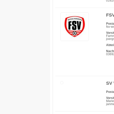
0162
FSV
Posta
fsv-w
Vorsi
Farnr
joerg
Abtei
Nach
0369
SV 
Posta
Vorsi
Marie
janm