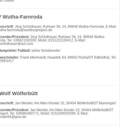
/9714649
 Wutha-Farnroda
nschrift
: Jörg Schlothauer, Ruhlaer Str. 24, 99848 Wutha-Farnroda, E-Mail:
utha-farnroda@wartburgregion.de
tzender/Präsident:
Jörg Schlothauer, Ruhlaer Str. 24, 99848 Wutha-
oda, Tel. 036921/92000, Mobil: 0151/22226412, E-Mail:
schlothauer@aol.com
lungsleiter Fußball:
siehe Vorsitzender
wuchsleiter
: Frank Meinhardt, Hauptstr. 64, 99842 Ruhla/OT Kittelsthal, Tel.
29/63417
Wolf Wölferbütt
nschrift
: Jan Meister, Am Alten Kloster 10, 36404 Wölferbütt/OT Mariengart
tzender/Präsident
: Jan Meister, Am Alten Kloster 10, 36404 Wölferbütt/OT
ngart, Tel. 036965/80771, Mobil: 0152/09555590, E-Mail:
eister84@gmx.de