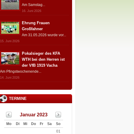
Am Samstag...
16. Juni 2026
Ehrung Frauen
Großfahner
Am 31.05.2026 wurde vor...
15. Juni 2026
Pokalsieger des KFA
WTH bei den Herren ist
der VfB 1919 Vacha
Am Pfingstwochenende...
14. Juni 2026
TERMINE
Januar 2023
Mo
Di
Mi
Do
Fr
Sa
So
01