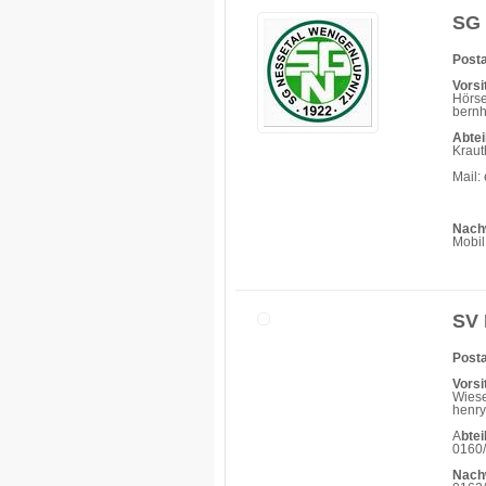
SG 
Posta
Vorsi
Hörse
bern
Abtei
Krau
Mail:
Nach
Mobil
SV 
Posta
Vorsi
Wiese
henry
A
btei
0160
Nach