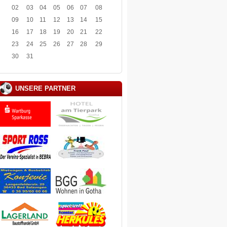
02
03
04
05
06
07
08
09
10
11
12
13
14
15
16
17
18
19
20
21
22
23
24
25
26
27
28
29
30
31
UNSERE PARTNER