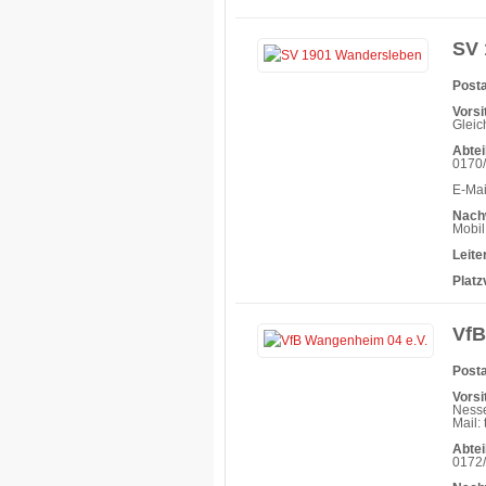
SV 
Posta
Vorsi
Gleic
Abtei
0170
E-Ma
Nach
Mobil
Leit
Platz
VfB
Posta
Vorsi
Nesse
Mail:
Abtei
0172