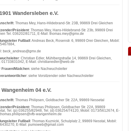
1901 Wandersleben e.V.
nschrift
: Thomas Mey, Hans-Hildebrand-Str. 23B, 99869 Drei Gleichen
tzender/Präsident
: Thomas Mey, Hans-Hildebrand-Str. 23b, 99869 Drei
hen Tel. 036202/81711, E-Mail: thomas.mey@gmx.de
lungsleiter Fußball
: Andreas Beck, Rosenstr. 6, 99869 Drei Gleichen, Mobil:
/5467884,
il: beck_andreas@gmx.de
wuchsleiter
: Christian Edler, Mühlbergstraße 14, 99869 Drei Gleichen,
: 01733831042, E-Mail:
christianedler@web.de
er Frauen/Mädchen
: siehe Nachwuchsleiter
verantwortlicher
: siehe Vorsitzender oder Nachwuchsleiter
 Wangenheim 04 e.V.
nschrift
: Thomas Philipsen, Goldbacher Str. 22A, 99869 Nessetal
tzender/Präsident:
Thomas Philipsen, Goldbacher Str. 22A, 99869
tal, Tel. (p) 036255/82948, Tel. (d) 036254/74120, Mobil: 0173/5612674, E-
 thomas.philipsen@vfb-wangenheim.de
lungsleiter Fußball
: Thomas Kuznicki, Schulplatz 2, 99869 Nesstal, Mobil:
/6430270, E-Mail: pumoweb@gmail.com