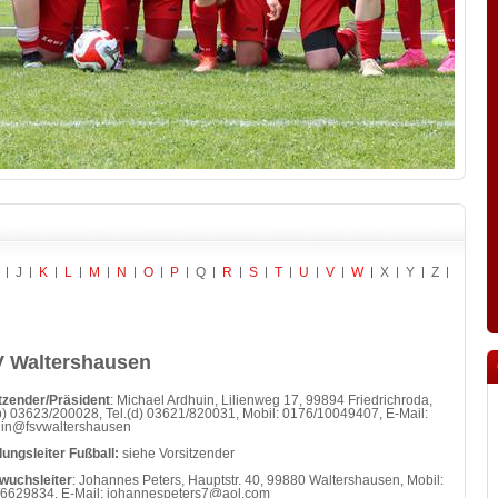
J
K
L
M
N
O
P
Q
R
S
T
U
V
W
X
Y
Z
 Waltershausen
tzender/Präsident
: Michael Ardhuin, Lilienweg 17, 99894 Friedrichroda,
(p) 03623/200028, Tel.(d) 03621/820031, Mobil: 0176/10049407, E-Mail:
uin@fsvwaltershausen
lungsleiter Fußball:
siehe Vorsitzender
wuchsleiter
: Johannes Peters, Hauptstr. 40, 99880 Waltershausen, Mobil:
6629834, E-Mail: johannespeters7@aol.com