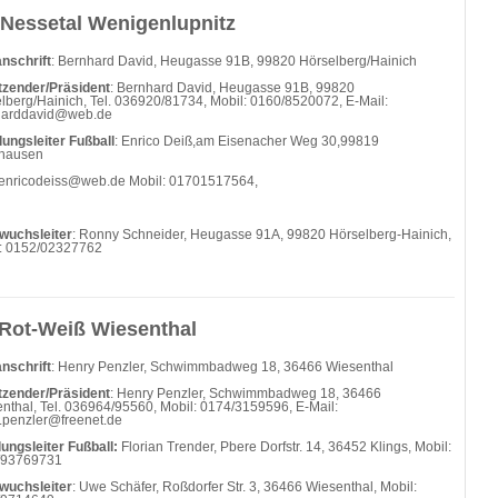
Nessetal Wenigenlupnitz
nschrift
: Bernhard David, Heugasse 91B, 99820 Hörselberg/Hainich
tzender/Präsident
: Bernhard David, Heugasse 91B, 99820
lberg/Hainich, Tel. 036920/81734, Mobil: 0160/8520072, E-Mail:
harddavid@web.de
lungsleiter Fußball
: Enrico Deiß,am Eisenacher Weg 30,99819
thausen
enricodeiss@web.de Mobil: 01701517564,
wuchsleiter
: Ronny Schneider, Heugasse 91A, 99820 Hörselberg-Hainich,
: 0152/02327762
Rot-Weiß Wiesenthal
nschrift
: Henry Penzler, Schwimmbadweg 18, 36466 Wiesenthal
tzender/Präsident
: Henry Penzler, Schwimmbadweg 18, 36466
nthal, Tel. 036964/95560, Mobil: 0174/3159596, E-Mail:
.penzler@freenet.de
lungsleiter Fußball:
Florian Trender, Pbere Dorfstr. 14, 36452 Klings, Mobil:
/93769731
wuchsleiter
: Uwe Schäfer, Roßdorfer Str. 3, 36466 Wiesenthal, Mobil: