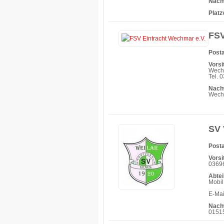
Nach
Platz
FSV
Posta
Vorsi
Wech
Tel. 
Nach
Wechm
SV 
Posta
Vorsi
03696
Abtei
Mobil
E-Mai
Nach
0151