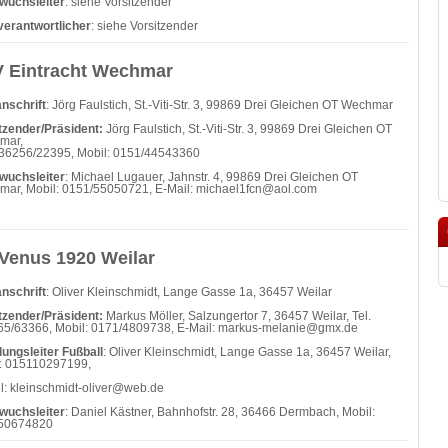
wuchsleiter
: siehe Vorsitzender
verantwortlicher
: siehe Vorsitzender
 Eintracht Wechmar
nschrift
: Jörg Faulstich, St.-Viti-Str. 3, 99869 Drei Gleichen OT Wechmar
tzender/Präsident:
Jörg Faulstich, St.-Viti-Str. 3, 99869 Drei Gleichen OT
mar,
036256/22395, Mobil: 0151/44543360
wuchsleiter
: Michael Lugauer, Jahnstr. 4, 99869 Drei Gleichen OT
ar, Mobil: 0151/55050721, E-Mail: michael1fcn@aol.com
Venus 1920 Weilar
nschrift
: Oliver Kleinschmidt, Lange Gasse 1a, 36457 Weilar
tzender/Präsident:
Markus Möller, Salzungertor 7, 36457 Weilar, Tel.
5/63366, Mobil: 0171/4809738, E-Mail:
markus-melanie@gmx.de
lungsleiter Fußball
: Oliver Kleinschmidt, Lange Gasse 1a, 36457 Weilar,
: 015110297199,
l: kleinschmidt-oliver@web.de
wuchsleiter
: Daniel Kästner, Bahnhofstr. 28, 36466 Dermbach, Mobil:
50674820