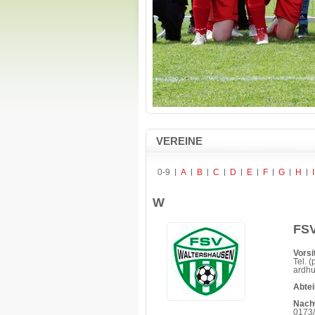
VEREINE
0-9
A
B
C
D
E
F
G
H
I
W
FSV
Vorsi
Tel. 
ardh
Abtei
Nach
0173/