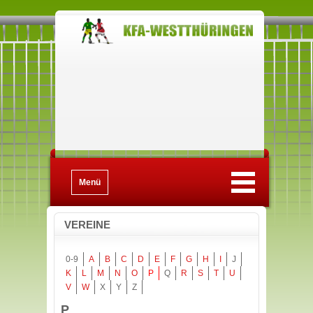
Menü
VEREINE
0-9
A
B
C
D
E
F
G
H
I
J
K
L
M
N
O
P
Q
R
S
T
U
V
W
X
Y
Z
P