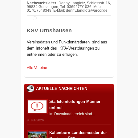
Nachwuchsleiter:
Denny Langlotz, Schlossstr. 16,
99834 Gerstungen, Tel. 036927/91036, Mobil:
0170/7548349, E-Mail: denny.langlotz@arcor.de
KSV Urnshausen
Vereinsdaten und Funktionärsdaten sind aus
dem Infoheft des
KFA-Westthüringen zu
entnehmen oder zu erfragen.
Alle Vereine
AKTUELLE NACHRICHTEN
Staffeleinteilungen Männer
online!
Im Downloadbereich sind...
9. Juli 2026
Kaltenborn Landesmeister der