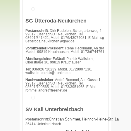
SG Ütteroda-Neukirchen
Postanschrift
: Dirk Rudolph, Schulgartenweg 4,
99817 Eisenach/OT Neukirchen, Tel.
03691/841421, Mobil: 0176/43074081, E-Mail: sg-
uetteroda.neukirchen@gmx.de
Vorsitzender/Präsident
: Rene Heckmann, An der
Madel, 99819 Krauthausen, Mobil: 0173/6744761
Abteilungsleiter Fußball
: Patrick Wallstein,
Oberstraße 36, 99819 Krauthausen
Tel: 036926720239, Mobil. 01728007136,
wallstein-patrick@t-online.de
Nachwuchsleiter
: André Rommel, Alte Gasse 1,
99817 Eisenach/OT Neukirchen, Tel.
03691/709565, Mobil: 0173/3951965, E-Mail:
rommel.andre@freenet.de
SV Kali Unterbreizbach
Christian Schirmer
Heinrich-Heine-Str. 1a
Postanschrift
:
,
36414 Unterbreizbach