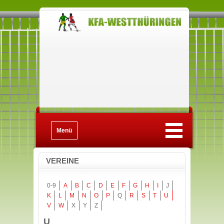
Menü
VEREINE
0-9
A
B
C
D
E
F
G
H
I
J
K
L
M
N
O
P
Q
R
S
T
U
V
W
X
Y
Z
U