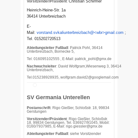
Christian Schirmer
Vorsitzender/Präsident
:
Heinrich-Heine-Str. 1a
36414 Unterbreizbach
E-
Mail:
vorstand.svkaliunterbreizbach@<wbr>gmail.com
;
Tel. 015202720513
Abteilungsleiter Fußball
: Patrick Pohl, 36414
Unterbreizbach, Bornecke 5,
Tel: 016095102555 , E-Mail:
patrick_pohl@gmx.de
Nachwuchsleiter
: David Wolfgram,Wiesenweg 3, 36414
Unterbreizbach,
Tel.015238928935, wolfgram.david2@googlemail.com
SV Germania Unterellen
Postanschrift
: Rigo Gießler, Schloßstr. 18, 99834
Gerstungen
Vorsitzender/Präsident
: Rigo Gießler, Schloßstr.
18, 99834 Gerstungen, Tel. 036927/91045, Mobil:
0160/7937985, E-Mail: rigo.giessler@gmx.de
Abteilungsleiter Fußball
: siehe Vorsitzender