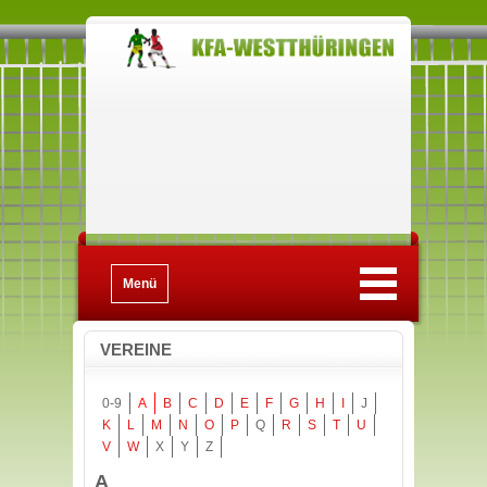
Menü
VEREINE
0-9
A
B
C
D
E
F
G
H
I
J
K
L
M
N
O
P
Q
R
S
T
U
V
W
X
Y
Z
A