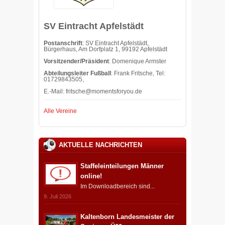
SV Eintracht Apfelstädt
Postanschrift
: SV Eintracht Apfelstädt,
Bürgerhaus, Am Dorfplatz 1, 99192 Apfelstädt
Vorsitzender/Präsident
: Domenique Armster
Abteilungsleiter Fußball
: Frank Fritsche, Tel:
01729843505,
E.-Mail:
fritsche@momentsforyou.de
Alle Vereine
AKTUELLE NACHRICHTEN
Staffeleinteilungen Männer
online!
Im Downloadbereich sind...
9. Juli 2026
Kaltenborn Landesmeister der