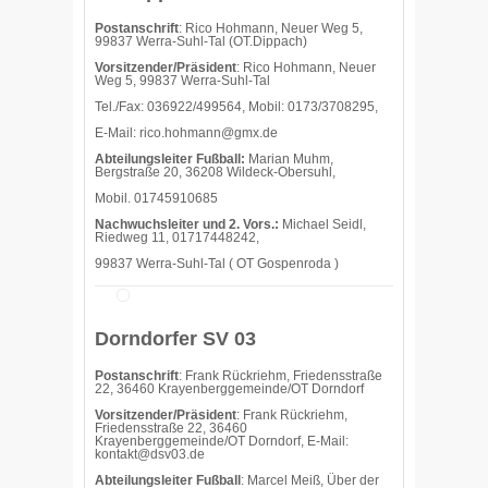
Postanschrift
: Rico Hohmann, Neuer Weg 5,
99837 Werra-Suhl-Tal (OT.Dippach)
Vorsitzender/Präsident
: Rico Hohmann, Neuer
Weg 5, 99837 Werra-Suhl-Tal
Tel./Fax: 036922/499564, Mobil: 0173/3708295,
E-Mail: rico.hohmann@gmx.de
Abteilungsleiter Fußball:
Marian Muhm,
Bergstraße 20, 36208 Wildeck-Obersuhl,
Mobil. 01745910685
Nachwuchsleiter und 2. Vors.:
Michael Seidl,
Riedweg 11, 01717448242,
99837 Werra-Suhl-Tal ( OT Gospenroda )
Dorndorfer SV 03
Postanschrift
: Frank Rückriehm, Friedensstraße
22, 36460 Krayenberggemeinde/OT Dorndorf
Vorsitzender/Präsident
: Frank Rückriehm,
Friedensstraße 22, 36460
Krayenberggemeinde/OT Dorndorf, E-Mail:
kontakt@dsv03.de
Abteilungsleiter Fußball
: Marcel Meiß, Über der