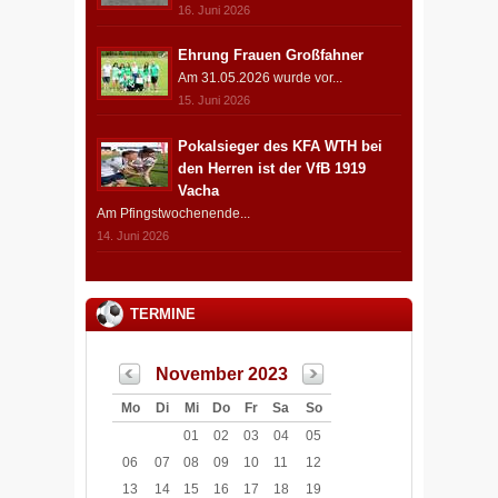
16. Juni 2026
Ehrung Frauen Großfahner
Am 31.05.2026 wurde vor...
15. Juni 2026
Pokalsieger des KFA WTH bei
den Herren ist der VfB 1919
Vacha
Am Pfingstwochenende...
14. Juni 2026
TERMINE
November 2023
Mo
Di
Mi
Do
Fr
Sa
So
01
02
03
04
05
06
07
08
09
10
11
12
13
14
15
16
17
18
19