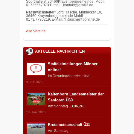
Sporthalle 8, 36460Krayenberggemeinde, Mobil:
01735657073 E-mail: kontakt@dsv03.de
Nachwuchsleiter
: Jörg Rasche, Mühlacker 10,
36460 Krayenberggemeinde Mobil:
0173/7796219, E-Mail: YRasche@t-online.de
Alle Vereine
AKTUELLE NACHRICHTEN
Staffeleinteilungen Männer
online!
Im Downloadbereich sind...
9. Juli 2026
Kaltenborn Landesmeister der
Senioren Ü60
Am Sonntag 13.06.26...
18. Juni 2026
Kreismeisterschaft Ü35
Am Samstag...