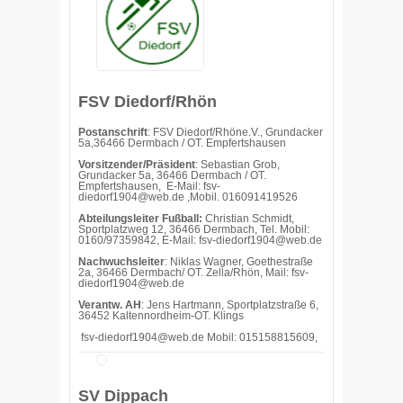
FSV Diedorf/Rhön
Postanschrift
: FSV Diedorf/Rhöne.V., Grundacker
5a,36466 Dermbach / OT. Empfertshausen
Vorsitzender/Präsident
: Sebastian Grob,
Grundacker 5a, 36466 Dermbach / OT.
Empfertshausen, E-Mail:
fsv-
diedorf1904@web.de ,Mobil. 016091419526
Abteilungsleiter Fußball:
Christian Schmidt,
Sportplatzweg 12, 36466 Dermbach, Tel. Mobil:
0160/97359842, E-Mail: fsv-diedorf1904@web.de
Nachwuchsleiter
: Niklas Wagner, Goethestraße
2a, 36466 Dermbach/ OT. Zella/Rhön, Mail: fsv-
diedorf1904@web.de
Verantw. AH
: Jens Hartmann, Sportplatzstraße 6,
36452 Kaltennordheim-OT. Klings
fsv-diedorf1904@web.de Mobil: 015158815609,
SV Dippach