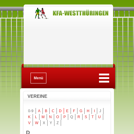
Menü
VEREINE
0-9
A
B
C
D
E
F
G
H
I
J
K
L
M
N
O
P
Q
R
S
T
U
V
W
X
Y
Z
D