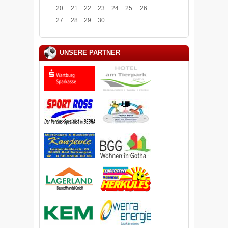
20
21
22
23
24
25
26
27
28
29
30
UNSERE PARTNER