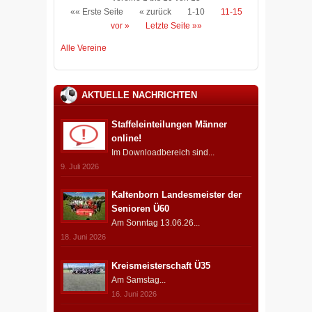
«« Erste Seite
« zurück
1-10
11-15
vor »
Letzte Seite »»
Alle Vereine
AKTUELLE NACHRICHTEN
Staffeleinteilungen Männer
online!
Im Downloadbereich sind...
9. Juli 2026
Kaltenborn Landesmeister der
Senioren Ü60
Am Sonntag 13.06.26...
18. Juni 2026
Kreismeisterschaft Ü35
Am Samstag...
16. Juni 2026