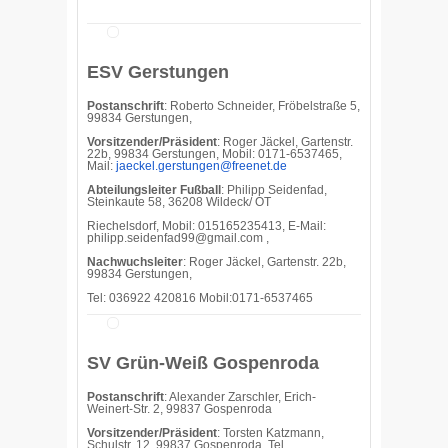
ESV Gerstungen
Postanschrift
: Roberto Schneider, Fröbelstraße 5,
99834 Gerstungen,
Vorsitzender/Präsident
: Roger Jäckel, Gartenstr.
22b, 99834 Gerstungen, Mobil: 0171-6537465,
Mail:
jaeckel.gerstungen@freenet.de
Abteilungsleiter Fußball
: Philipp Seidenfad,
Steinkaute 58, 36208 Wildeck/ OT
Riechelsdorf, Mobil: 015165235413, E-Mail:
philipp.seidenfad99@gmail.com ,
Nachwuchsleiter
: Roger Jäckel, Gartenstr. 22b,
99834 Gerstungen,
Tel: 036922 420816 Mobil:0171-6537465
SV Grün-Weiß Gospenroda
Postanschrift
: Alexander Zarschler, Erich-
Weinert-Str. 2, 99837 Gospenroda
Vorsitzender/Präsident
: Torsten Katzmann,
Schulstr. 12, 99837 Gospenroda, Tel.