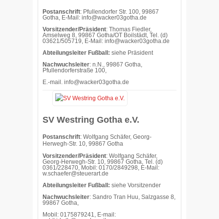
Postanschrift
: Pfullendorfer Str. 100, 99867
Gotha, E-Mail: info@wacker03gotha.de
Vorsitzender/Präsident
: Thomas Fiedler,
Amselweg 8, 99867 Gotha/OT Boilstädt, Tel. (d)
03621/505719, E-Mail: info@wacker03gotha.de
Abteilungsleiter Fußball:
siehe Präsident
Nachwuchsleiter
: n.N., 99867 Gotha,
Pfullendorferstraße 100,
E.-mail.
info@wacker03gotha.de
SV Westring Gotha e.V.
Postanschrift
: Wolfgang Schäfer, Georg-
Herwegh-Str. 10, 99867 Gotha
Vorsitzender/Präsident
: Wolfgang Schäfer,
Georg-Herwegh-Str. 10, 99867 Gotha, Tel. (d)
0361/228470, Mobil: 0170/2849298, E-Mail:
w.schaefer@steuerart.de
Abteilungsleiter Fußball:
siehe Vorsitzender
Nachwuchsleiter
: Sandro Tran Huu, Salzgasse 8,
99867 Gotha,
Mobil: 0175879241, E-mail: