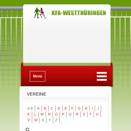
Menü
VEREINE
0-9
A
B
C
D
E
F
G
H
I
J
K
L
M
N
O
P
Q
R
S
T
U
V
W
X
Y
Z
G