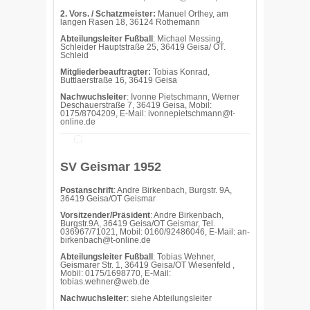
2. Vors. / Schatzmeister:
Manuel Orthey, am
langen Rasen 18, 36124 Rothemann
Abteilungsleiter Fußball
: Michael Messing,
Schleider Hauptstraße 25, 36419 Geisa/ OT.
Schleid
Mitgliederbeauftragter:
Tobias Konrad,
Buttlaerstraße 16, 36419 Geisa
Nachwuchsleiter
: Ivonne Pietschmann, Werner
Deschauerstraße 7, 36419 Geisa, Mobil:
0175/8704209, E-Mail: ivonnepietschmann@t-
online.de
SV Geismar 1952
Postanschrift
: Andre Birkenbach, Burgstr. 9A,
36419 Geisa/OT Geismar
Vorsitzender/Präsident
: Andre Birkenbach,
Burgstr.9A, 36419 Geisa/OT Geismar, Tel.
036967/71021, Mobil: 0160/92486046, E-Mail: an-
birkenbach@t-online.de
Abteilungsleiter Fußball
: Tobias Wehner,
Geismarer Str. 1, 36419 Geisa/OT Wiesenfeld ,
Mobil: 0175/1698770, E-Mail:
tobias.wehner@web.de
Nachwuchsleiter
: siehe Abteilungsleiter