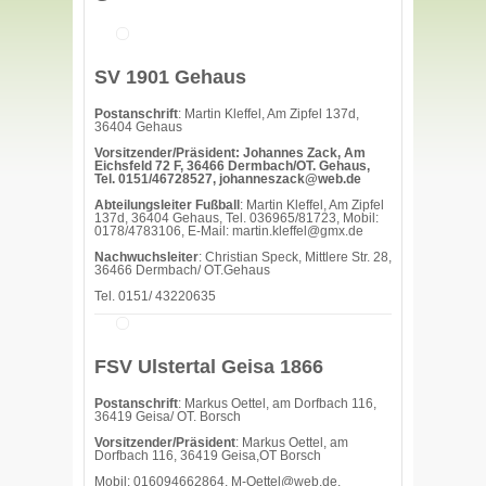
SV 1901 Gehaus
Postanschrift
: Martin Kleffel, Am Zipfel 137d,
36404 Gehaus
Vorsitzender/Präsident: Johannes Zack, Am
Eichsfeld 72 F, 36466 Dermbach/OT. Gehaus,
Tel. 0151/46728527, johanneszack@web.de
Abteilungsleiter Fußball
: Martin Kleffel, Am Zipfel
137d, 36404 Gehaus, Tel. 036965/81723, Mobil:
0178/4783106, E-Mail: martin.kleffel@gmx.de
Nachwuchsleiter
: Christian Speck, Mittlere Str. 28,
36466 Dermbach/ OT.Gehaus
Tel. 0151/ 43220635
FSV Ulstertal Geisa 1866
Postanschrift
: Markus Oettel, am Dorfbach 116,
36419 Geisa/ OT. Borsch
Vorsitzender/Präsident
: Markus Oettel, am
Dorfbach 116, 36419 Geisa,OT Borsch
Mobil: 016094662864, M-Oettel@web.de,