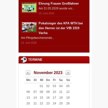
Ehrung Frauen Großfahner
Am 31.05.2026 wurde vor...
15. Juni 2026
Pokalsieger des KFA WTH bei
den Herren ist der VfB 1919
Vacha
Am Pfingstwochenende...
14. Juni 2026
TERMINE
November 2023
Mo
Di
Mi
Do
Fr
Sa
So
01
02
03
04
05
06
07
08
09
10
11
12
13
14
15
16
17
18
19
20
21
22
23
24
25
26