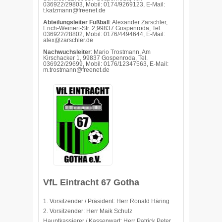
036922/29803, Mobil: 0174/9269123, E-Mail:
t.katzmann@freenet.de
Abteilungsleiter Fußball
: Alexander Zarschler,
Erich-Weinert-Str. 2,99837 Gospenroda, Tel.
036922/28802, Mobil: 0176/4494644, E-Mail:
alex@zarschler.de
Nachwuchsleiter
: Mario Trostmann, Am
Kirschacker 1, 99837 Gospenroda, Tel.
036922/29699, Mobil: 0176/12347563, E-Mail:
m.trostmann@freenet.de
VfL Eintracht 67 Gotha
1. Vorsitzender / Präsident: Herr Ronald Häring
2. Vorsitzender: Herr Maik Schulz
Hauptkassierer / Kassenwart: Herr Patrick Peter