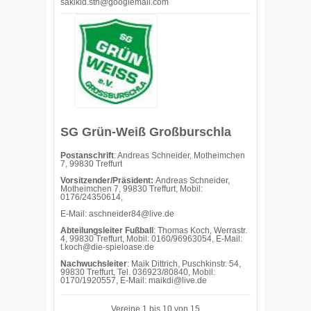
sakikid.sth@googlemail.com
SG Grün-Weiß Großburschla
Postanschrift
: Andreas Schneider, Motheimchen
7, 99830 Treffurt
Vorsitzender/Präsident:
Andreas Schneider,
Motheimchen 7, 99830 Treffurt, Mobil:
0176/24350614,
E-Mail: aschneider84@live.de
Abteilungsleiter Fußball
: Thomas Koch, Werrastr.
4, 99830 Treffurt, Mobil: 0160/96963054, E-Mail:
t.koch@die-spieloase.de
Nachwuchsleiter
: Maik Dittrich, Puschkinstr. 54,
99830 Treffurt, Tel. 036923/80840, Mobil:
0170/1920557, E-Mail: maikdi@live.de
Vereine 1 bis 10 von 15