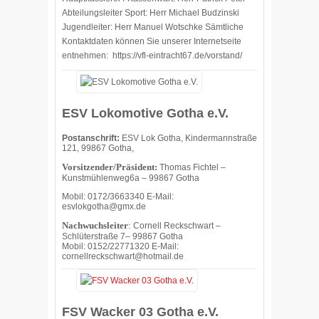
Abteilungsleiter Sport: Herr Michael Budzinski
Jugendleiter: Herr Manuel Wotschke Sämtliche
Kontaktdaten können Sie unserer Internetseite
entnehmen: https://vfl-eintracht67.de/vorstand/
ESV Lokomotive Gotha e.V.
Postanschrift:
ESV Lok Gotha, Kindermannstraße
121, 99867 Gotha,
Vorsitzender/Präsident:
Thomas Fichtel –
Kunstmühlenweg6a – 99867 Gotha
Mobil: 0172/3663340 E-Mail:
esvlokgotha@gmx.de
Nachwuchsleiter
:
Cornell Reckschwart –
Schlüterstraße 7– 99867 Gotha
Mobil: 0152/22771320 E-Mail:
cornellreckschwart@hotmail.de
FSV Wacker 03 Gotha e.V.