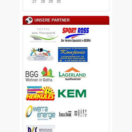
27
28
29
30
UNSERE PARTNER