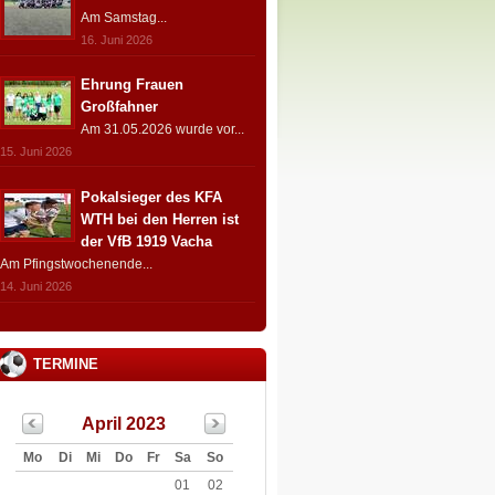
Am Samstag...
16. Juni 2026
Ehrung Frauen
Großfahner
Am 31.05.2026 wurde vor...
15. Juni 2026
Pokalsieger des KFA
WTH bei den Herren ist
der VfB 1919 Vacha
Am Pfingstwochenende...
14. Juni 2026
TERMINE
April 2023
Mo
Di
Mi
Do
Fr
Sa
So
01
02