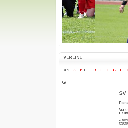
VEREINE
0-9
A
B
C
D
E
F
G
H
I
G
SV 
Posta
Vorsi
Derm
Abtei
03696