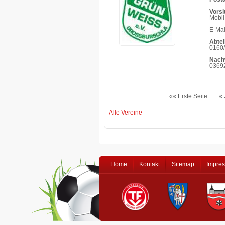
Vorsi
Mobil
E-Mai
Abtei
0160/
Nach
03692
«« Erste Seite
« 
Alle Vereine
Home
Kontakt
Sitemap
Impre