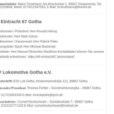
wuchsleiter
: Mario Trostmann, Am Kirschacker 1, 99837 Gospenroda, Tel.
2/29699, Mobil: 0176/12347563, E-Mail: m.trostmann@freenet.de
 Eintracht 67 Gotha
rsitzender / Präsident: Herr Ronald Häring
rsitzender: Herr Maik Schulz
kassierer / Kassenwart: Herr Patrick Peter
lungsleiter Sport: Herr Michael Budzinski
dleiter: Herr Manuel Wotschke Sämtliche Kontaktdaten können Sie unserer
netseite entnehmen: https://vfl-eintracht67.de/vorstand/
 Lokomotive Gotha e.V.
nschrift:
ESV Lok Gotha, Kindermannstraße 121, 99867 Gotha,
tzender/Präsident:
Thomas Fichtel – Kunstmühlenweg6a – 99867 Gotha
: 0172/3663340 E-Mail: esvlokgotha@gmx.de
uchsleiter
:
Cornell Reckschwart – Schlüterstraße 7– 99867 Gotha
: 0152/22771320 E-Mail: cornellreckschwart@hotmail.de