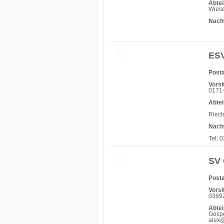
Abtei
Wiese
Nach
ESV
Posta
Vorsi
0171-
Abtei
Riech
Nach
Tel: 
SV 
Posta
Vorsi
03692
Abtei
Gospe
alex@