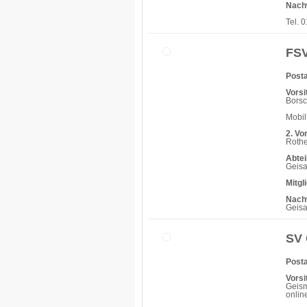
Nach
Tel. 
FSV
Posta
Vorsi
Bors
Mobil
2. Vo
Roth
Abtei
Geisa
Mitgl
Nach
Geisa
SV 
Posta
Vorsi
Geism
onlin