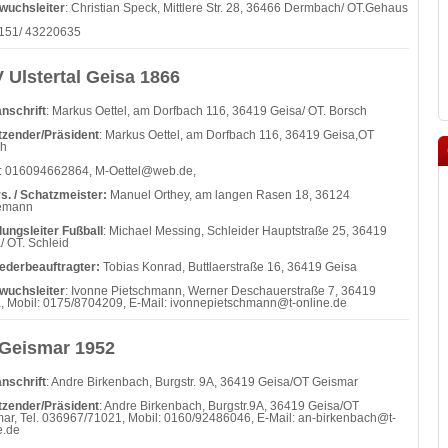
wuchsleiter
: Christian Speck, Mittlere Str. 28, 36466 Dermbach/ OT.Gehaus
0151/ 43220635
 Ulstertal Geisa 1866
nschrift
: Markus Oettel, am Dorfbach 116, 36419 Geisa/ OT. Borsch
tzender/Präsident
: Markus Oettel, am Dorfbach 116, 36419 Geisa,OT
ch
: 016094662864, M-Oettel@web.de,
rs. / Schatzmeister:
Manuel Orthey, am langen Rasen 18, 36124
emann
lungsleiter Fußball
: Michael Messing, Schleider Hauptstraße 25, 36419
/ OT. Schleid
iederbeauftragter:
Tobias Konrad, Buttlaerstraße 16, 36419 Geisa
wuchsleiter
: Ivonne Pietschmann, Werner Deschauerstraße 7, 36419
, Mobil: 0175/8704209, E-Mail: ivonnepietschmann@t-online.de
Geismar 1952
nschrift
: Andre Birkenbach, Burgstr. 9A, 36419 Geisa/OT Geismar
tzender/Präsident
: Andre Birkenbach, Burgstr.9A, 36419 Geisa/OT
ar, Tel. 036967/71021, Mobil: 0160/92486046, E-Mail: an-birkenbach@t-
e.de