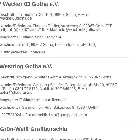
 Wacker 03 Gotha e.V.
nschrift
: Pfullendorfer Str. 100, 99867 Gotha, E-Mail:
@wacker03gotha.de
tzender/Präsident
: Thomas Fiedler, Amselweg 8, 99867 Gotha/OT
tädt, Tel. (d) 03621/505719, E-Mail: info@wacker03gotha.de
lungsleiter Fußball:
siehe Präsident
wuchsleiter
: n.N., 99867 Gotha, Pfullendorferstraße 100,
il.
info@wacker03gotha.de
Westring Gotha e.V.
nschrift
: Wolfgang Schäfer, Georg-Herwegh-Str. 10, 99867 Gotha
tzender/Präsident
: Wolfgang Schäfer, Georg-Herwegh-Str. 10, 99867
, Tel. (d) 0361/228470, Mobil: 0170/2849298, E-Mail:
aefer@steuerart.de
lungsleiter Fußball:
siehe Vorsitzender
wuchsleiter
: Sandro Tran Huu, Salzgasse 8, 99867 Gotha,
: 0175879241, E-mail:
sakikid.sth@googlemail.com
Grün-Weiß Großburschla
nschrift
: Andreas Schneider, Motheimchen 7, 99830 Treffurt