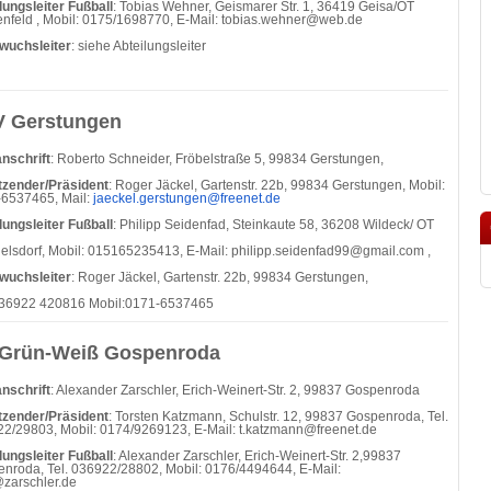
lungsleiter Fußball
: Tobias Wehner, Geismarer Str. 1, 36419 Geisa/OT
nfeld , Mobil: 0175/1698770, E-Mail:
tobias.wehner@web.de
wuchsleiter
: siehe Abteilungsleiter
 Gerstungen
nschrift
: Roberto Schneider, Fröbelstraße 5, 99834 Gerstungen,
tzender/Präsident
: Roger Jäckel, Gartenstr. 22b, 99834 Gerstungen, Mobil:
6537465, Mail:
jaeckel.gerstungen@freenet.de
lungsleiter Fußball
: Philipp Seidenfad, Steinkaute 58, 36208 Wildeck/ OT
elsdorf, Mobil: 015165235413, E-Mail:
philipp.seidenfad99@gmail.com ,
wuchsleiter
: Roger Jäckel, Gartenstr. 22b, 99834 Gerstungen,
036922 420816 Mobil:0171-6537465
Grün-Weiß Gospenroda
nschrift
: Alexander Zarschler, Erich-Weinert-Str. 2, 99837 Gospenroda
tzender/Präsident
: Torsten Katzmann, Schulstr. 12, 99837 Gospenroda, Tel.
2/29803, Mobil: 0174/9269123, E-Mail: t.katzmann@freenet.de
lungsleiter Fußball
: Alexander Zarschler, Erich-Weinert-Str. 2,99837
nroda, Tel. 036922/28802, Mobil: 0176/4494644, E-Mail:
zarschler.de