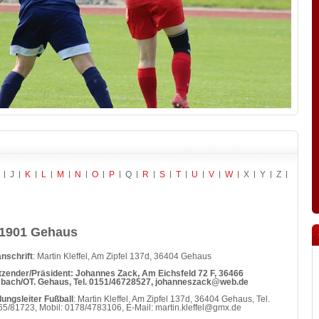
J
K
L
M
N
O
P
Q
R
S
T
U
V
W
X
Y
Z
1901 Gehaus
nschrift
: Martin Kleffel, Am Zipfel 137d, 36404 Gehaus
tzender/Präsident: Johannes Zack, Am Eichsfeld 72 F, 36466
bach/OT. Gehaus, Tel. 0151/46728527, johanneszack@web.de
lungsleiter Fußball
: Martin Kleffel, Am Zipfel 137d, 36404 Gehaus, Tel.
5/81723, Mobil: 0178/4783106, E-Mail: martin.kleffel@gmx.de