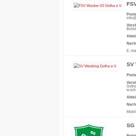
FSV
Posta
info
Vorsi
Boils
Abtei
Nach
E.-ma
SV 
Posta
Vorsi
Gotha
w.sch
Abtei
Nach
Mobil
SG 
Posta