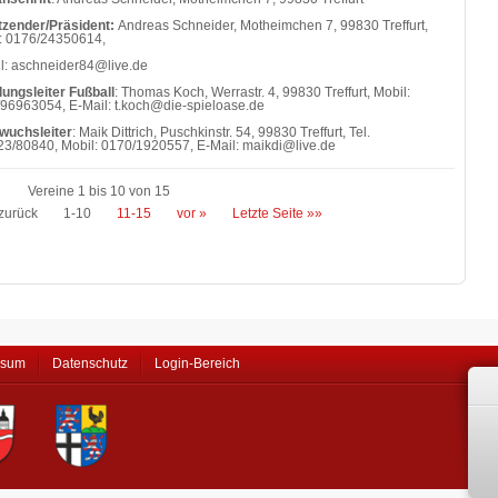
tzender/Präsident:
Andreas Schneider, Motheimchen 7, 99830 Treffurt,
: 0176/24350614,
l: aschneider84@live.de
lungsleiter Fußball
: Thomas Koch, Werrastr. 4, 99830 Treffurt, Mobil:
96963054, E-Mail: t.koch@die-spieloase.de
wuchsleiter
: Maik Dittrich, Puschkinstr. 54, 99830 Treffurt, Tel.
3/80840, Mobil: 0170/1920557, E-Mail: maikdi@live.de
Vereine 1 bis 10 von 15
zurück
1-10
11-15
vor »
Letzte Seite »»
ssum
Datenschutz
Login-Bereich