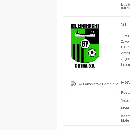
Nach
03692
VfL
1. Vo
2. Vo
Haupt
Abtei
Jugen
Inter
ESV
Posta
Vorsi
Mobil
Nachw
Mobil