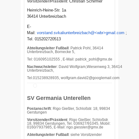
Christian Schirmer
Vorsitzender/Präsident
:
Heinrich-Heine-Str. 1a
36414 Unterbreizbach
E-
Mail:
vorstand.svkaliunterbreizbach@<wbr>gmail.com
;
Tel. 015202720513
Abteilungsleiter Fußball
: Patrick Pohl, 36414
Unterbreizbach, Bornecke 5,
Tel: 016095102555 , E-Mail:
patrick_pohl@gmx.de
Nachwuchsleiter
: David Wolfgram,Wiesenweg 3, 36414
Unterbreizbach,
Tel.015238928935, wolfgram.david2@googlemail.com
SV Germania Unterellen
Postanschrift
: Rigo Gießler, Schloßstr. 18, 99834
Gerstungen
Vorsitzender/Präsident
: Rigo Gießler, Schloßstr.
18, 99834 Gerstungen, Tel. 036927/91045, Mobil:
0160/7937985, E-Mail: rigo.giessler@gmx.de
Abteilungsleiter Fußball
: siehe Vorsitzender