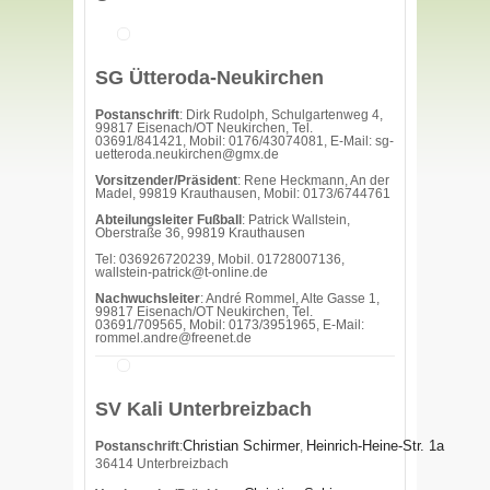
SG Ütteroda-Neukirchen
Postanschrift
: Dirk Rudolph, Schulgartenweg 4,
99817 Eisenach/OT Neukirchen, Tel.
03691/841421, Mobil: 0176/43074081, E-Mail: sg-
uetteroda.neukirchen@gmx.de
Vorsitzender/Präsident
: Rene Heckmann, An der
Madel, 99819 Krauthausen, Mobil: 0173/6744761
Abteilungsleiter Fußball
: Patrick Wallstein,
Oberstraße 36, 99819 Krauthausen
Tel: 036926720239, Mobil. 01728007136,
wallstein-patrick@t-online.de
Nachwuchsleiter
: André Rommel, Alte Gasse 1,
99817 Eisenach/OT Neukirchen, Tel.
03691/709565, Mobil: 0173/3951965, E-Mail:
rommel.andre@freenet.de
SV Kali Unterbreizbach
Christian Schirmer
Heinrich-Heine-Str. 1a
Postanschrift
:
,
36414 Unterbreizbach