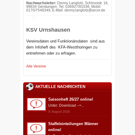
Nachwuchsleiter:
Denny Langlotz, Schlossstr. 16,
99834 Gerstungen, Tel. 036927/91036, Mobil:
0170/7548349, E-Mail: denny.langlotz@arcor.de
KSV Urnshausen
Vereinsdaten und Funktionärsdaten sind aus
dem Infoheft des
KFA-Westthüringen zu
entnehmen oder zu erfragen.
Alle Vereine
AKTUELLE NACHRICHTEN
Saisonheft 26/27 online!
Unter: Download -->...
9. August 2026
Staffeleinteilungen Männer
online!