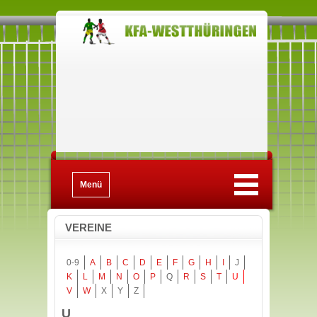
Menü
VEREINE
0-9
A
B
C
D
E
F
G
H
I
J
K
L
M
N
O
P
Q
R
S
T
U
V
W
X
Y
Z
U