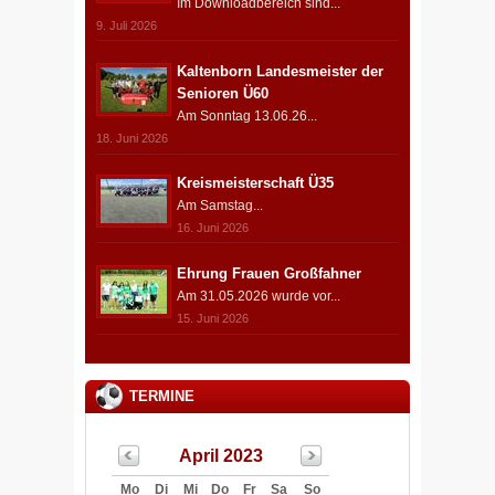
Im Downloadbereich sind...
9. Juli 2026
Kaltenborn Landesmeister der
Senioren Ü60
Am Sonntag 13.06.26...
18. Juni 2026
Kreismeisterschaft Ü35
Am Samstag...
16. Juni 2026
Ehrung Frauen Großfahner
Am 31.05.2026 wurde vor...
15. Juni 2026
TERMINE
April 2023
Mo
Di
Mi
Do
Fr
Sa
So