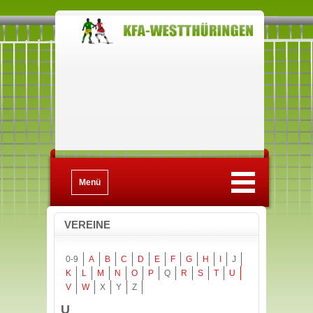
Menü
VEREINE
0-9
A
B
C
D
E
F
G
H
I
J
K
L
M
N
O
P
Q
R
S
T
U
V
W
X
Y
Z
U