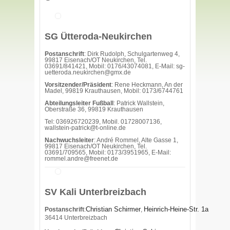
SG Ütteroda-Neukirchen
Postanschrift
: Dirk Rudolph, Schulgartenweg 4,
99817 Eisenach/OT Neukirchen, Tel.
03691/841421, Mobil: 0176/43074081, E-Mail: sg-
uetteroda.neukirchen@gmx.de
Vorsitzender/Präsident
: Rene Heckmann, An der
Madel, 99819 Krauthausen, Mobil: 0173/6744761
Abteilungsleiter Fußball
: Patrick Wallstein,
Oberstraße 36, 99819 Krauthausen
Tel: 036926720239, Mobil. 01728007136,
wallstein-patrick@t-online.de
Nachwuchsleiter
: André Rommel, Alte Gasse 1,
99817 Eisenach/OT Neukirchen, Tel.
03691/709565, Mobil: 0173/3951965, E-Mail:
rommel.andre@freenet.de
SV Kali Unterbreizbach
Christian Schirmer
Heinrich-Heine-Str. 1a
Postanschrift
:
,
36414 Unterbreizbach