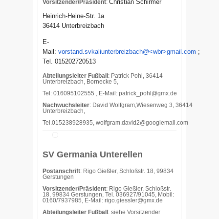
Christian Schirmer
Vorsitzender/Präsident
:
Heinrich-Heine-Str. 1a
36414 Unterbreizbach
E-
Mail:
vorstand.svkaliunterbreizbach@<wbr>gmail.com
;
Tel. 015202720513
Abteilungsleiter Fußball
: Patrick Pohl, 36414
Unterbreizbach, Bornecke 5,
Tel: 016095102555 , E-Mail:
patrick_pohl@gmx.de
Nachwuchsleiter
: David Wolfgram,Wiesenweg 3, 36414
Unterbreizbach,
Tel.015238928935, wolfgram.david2@googlemail.com
SV Germania Unterellen
Postanschrift
: Rigo Gießler, Schloßstr. 18, 99834
Gerstungen
Vorsitzender/Präsident
: Rigo Gießler, Schloßstr.
18, 99834 Gerstungen, Tel. 036927/91045, Mobil:
0160/7937985, E-Mail: rigo.giessler@gmx.de
Abteilungsleiter Fußball
: siehe Vorsitzender