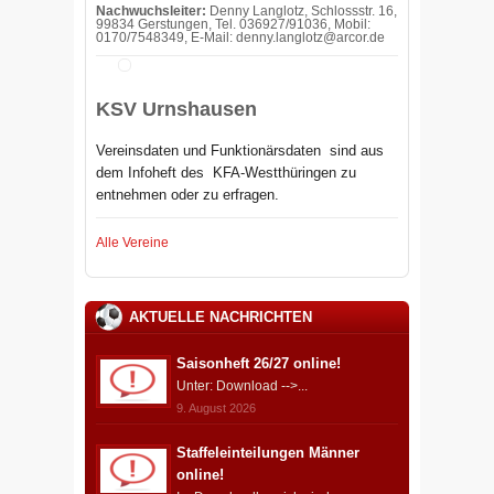
Nachwuchsleiter:
Denny Langlotz, Schlossstr. 16,
99834 Gerstungen, Tel. 036927/91036, Mobil:
0170/7548349, E-Mail: denny.langlotz@arcor.de
KSV Urnshausen
Vereinsdaten und Funktionärsdaten sind aus
dem Infoheft des
KFA-Westthüringen zu
entnehmen oder zu erfragen.
Alle Vereine
AKTUELLE NACHRICHTEN
Saisonheft 26/27 online!
Unter: Download -->...
9. August 2026
Staffeleinteilungen Männer
online!