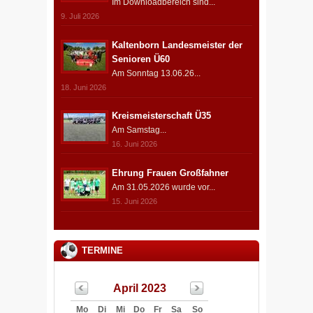
Im Downloadbereich sind...
9. Juli 2026
Kaltenborn Landesmeister der
Senioren Ü60
Am Sonntag 13.06.26...
18. Juni 2026
Kreismeisterschaft Ü35
Am Samstag...
16. Juni 2026
Ehrung Frauen Großfahner
Am 31.05.2026 wurde vor...
15. Juni 2026
TERMINE
April 2023
Mo
Di
Mi
Do
Fr
Sa
So