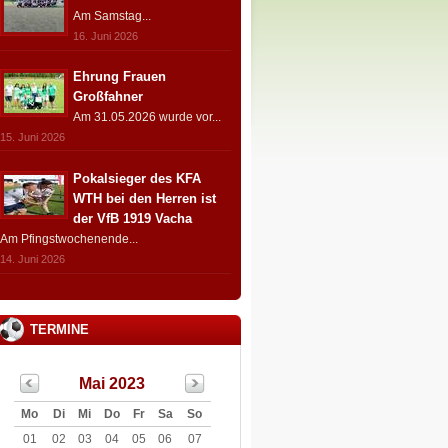
Am Samstag...
16. Juni 2026
Ehrung Frauen
Großfahner
Am 31.05.2026 wurde vor...
15. Juni 2026
Pokalsieger des KFA
WTH bei den Herren ist
der VfB 1919 Vacha
Am Pfingstwochenende...
14. Juni 2026
TERMINE
Mai 2023
Mo
Di
Mi
Do
Fr
Sa
So
01
02
03
04
05
06
07