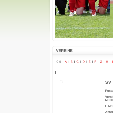
VEREINE
0-9
A
B
C
D
E
F
G
H
I
I
SV 
Posta
Vorsi
Mobil
E-Ma
Abtei