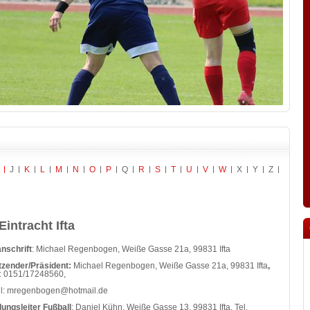
J
K
L
M
N
O
P
Q
R
S
T
U
V
W
X
Y
Z
Eintracht Ifta
nschrift
: Michael Regenbogen, Weiße Gasse 21a, 99831 Ifta
tzender/Präsident:
Michael Regenbogen, Weiße Gasse 21a, 99831 Ifta
,
: 0151/17248560,
il: mregenbogen@hotmail.de
lungsleiter Fußball
: Daniel Kühn, Weiße Gasse 13, 99831 Ifta, Tel.