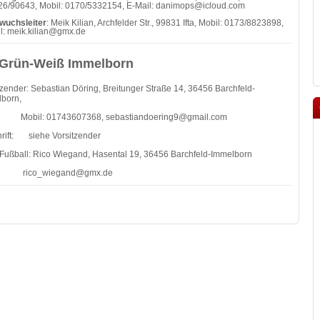
6/90643, Mobil: 0170/5332154, E-Mail: danimops@icloud.com
wuchsleiter
: Meik Kilian, Archfelder Str., 99831 Ifta, Mobil: 0173/8823898,
l: meik.kilian@gmx.de
Grün-Weiß Immelborn
tzender: Sebastian Döring, Breitunger Straße 14, 36456 Barchfeld-
born,
il: 01743607368,
sebastiandoering9@gmail.com
rift: siehe Vorsitzender
r.Fußball: Rico Wiegand, Hasental 19, 36456 Barchfeld-Immelborn
o_wiegand@gmx.de