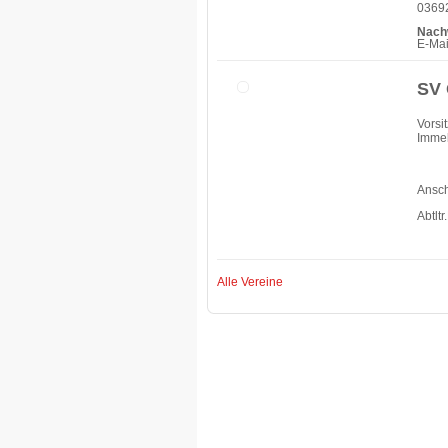
03692
Nach
E-Mai
SV 
Vorsi
Immel
Mob
Ansch
Abtlt
ric
Alle Vereine