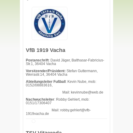
VfB 1919 Vacha
Postanschrift
: David Jäger, Balthasar-Fabricius-
Str.1, 36404 Vacha
Vorsitzender/Präsident:
Stefan Guttermann,
Werrastr.14, 36404 Vacha
Abteilungsleiter Fußball
: Kevin Nube, mob:
0152/08883616,
Mail: kevinnube@web.de
Nachwuchsleiter
: Robby Gehlert, mob:
0151/17306407
Mail: robby.gehlert@vfb-
1919vacha.de