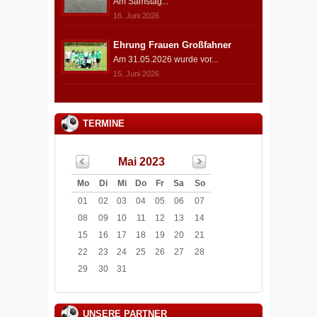
Am Samstag...
16. Juni 2026
Ehrung Frauen Großfahner
Am 31.05.2026 wurde vor...
15. Juni 2026
TERMINE
Mai 2023
Mo
Di
Mi
Do
Fr
Sa
So
01
02
03
04
05
06
07
08
09
10
11
12
13
14
15
16
17
18
19
20
21
22
23
24
25
26
27
28
29
30
31
UNSERE PARTNER