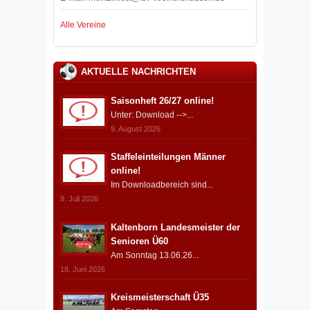
Alle Vereine
AKTUELLE NACHRICHTEN
Saisonheft 26/27 online!
Unter: Download -->...
9. August 2026
Staffeleinteilungen Männer
online!
Im Downloadbereich sind...
9. Juli 2026
Kaltenborn Landesmeister der
Senioren Ü60
Am Sonntag 13.06.26...
18. Juni 2026
Kreismeisterschaft Ü35