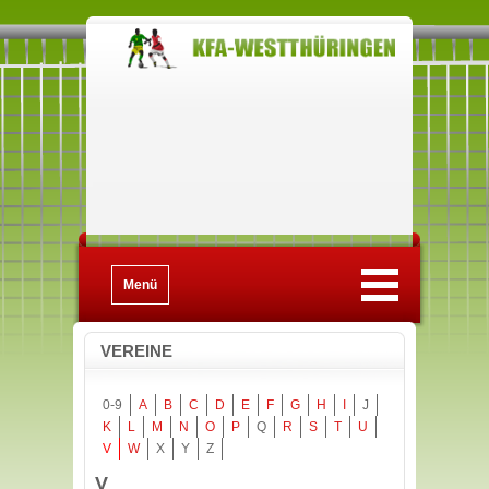
Menü
VEREINE
0-9
A
B
C
D
E
F
G
H
I
J
K
L
M
N
O
P
Q
R
S
T
U
V
W
X
Y
Z
V