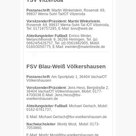
TSV Vitzeroda
Postanschrift
: Martin Winkelstein, Rosenstr. 69,
99837 Werra-Suhl-Tal/OT Vitzeroda
Vorsitzender/Präsident: Martin Winkelstein
,
Rosenstr. 69, 99837 Werra-Suhl-Tal /OT Vitzeroda,
Tel: 01718757285, E-Mail:
tsvv@web.de
Abteilungsleiter Fußball
: Enrico Winter,
Melanchthonstr. 9, 36266 Heringen, Tel. (p)
06624/5426757, Tel. (d) 0561882905, Mobil:
0160/3050775, E-Mail:
ewinter@malerbrede.de
FSV Blau-Weiß Völkershausen
Postanschrift
: Am Sportplatz 1, 36404 Vacha/OT
Völkershausen
Vorsitzender/Präsident
: Jens Hess, Bergstraße 2,
36404 Vacha/OT Völkershausen, Mobil: 0177-
4700038 E-Mail: Jens.Hess@fsv-
voelkershausen.de
Abteilungsleiter Fußball
: Michael Gerlach, Mobil:
0162-6761737,
E-Mail: Michael.Gerlach@fsv-voelkershausen.de
Nachwuchsleiter
: Moritz Most, Mobil: 0173-
7053860,
E-Mail: Moritz.Most@fsv-voelkershausen.de