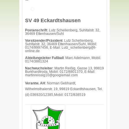
SV 49 Eckardtshausen
Postanschrift
: Lutz Schellenberg, Suhltalstr. 32,
36469 Ettenhausen/Suhl
Vorsitzender/Präsident
: Lutz Schellenberg,
Suhltalstr. 32, 36469 Ettenhausen/Suhl, Mobil:
0174/9997456, E-Mail:
Lutz_schellenberg@t-
online.de
Abteilungsleiter Fußball
: Marc Adelmann, Mobil:
0174/3881324
Nachwuchsleiter
: Martin Reißig, Gasse 13, 99819
Burkhardtroda, Mobil: 0172/8801370, E-Mail:
martinreissig10@googlemail.com
Verantw. AH
: Norman Gebhardt,
Wilhelmsthalerstr. 19, 99819 Eckardtshausen, Tel.
(d) 036920/12385,Mobil: 0172/838519