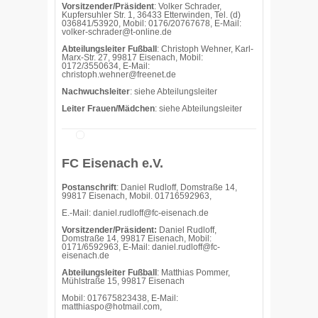
Vorsitzender/Präsident
: Volker Schrader,
Kupfersuhler Str. 1, 36433 Etterwinden, Tel. (d)
036841/53920, Mobil: 0176/20767678, E-Mail:
volker-schrader@t-online.de
Abteilungsleiter Fußball
: Christoph Wehner, Karl-
Marx-Str. 27, 99817 Eisenach, Mobil:
0172/3550634, E-Mail:
christoph.wehner@freenet.de
Nachwuchsleiter
: siehe Abteilungsleiter
Leiter Frauen/Mädchen
: siehe Abteilungsleiter
FC Eisenach e.V.
Postanschrift
: Daniel Rudloff, Domstraße 14,
99817 Eisenach, Mobil. 01716592963,
E.-Mail: daniel.rudloff@fc-eisenach.de
Vorsitzender/Präsident:
Daniel Rudloff,
Domstraße 14, 99817 Eisenach, Mobil:
0171/6592963, E-Mail: daniel.rudloff@fc-
eisenach.de
Abteilungsleiter Fußball
: Matthias Pommer,
Mühlstraße 15, 99817 Eisenach
Mobil: 017675823438, E-Mail:
matthiaspo@hotmail.com,