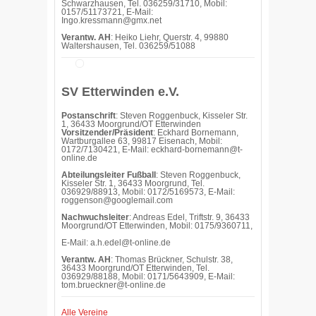
Schwarzhausen, Tel. 036259/31710, Mobil:
0157/51173721, E-Mail:
Ingo.kressmann@gmx.net
Verantw. AH
: Heiko Liehr, Querstr. 4, 99880
Waltershausen, Tel. 036259/51088
SV Etterwinden e.V.
Postanschrift
: Steven Roggenbuck, Kisseler Str.
1, 36433 Moorgrund/OT Etterwinden
Vorsitzender/Präsident
: Eckhard Bornemann,
Wartburgallee 63, 99817 Eisenach, Mobil:
0172/7130421, E-Mail: eckhard-bornemann@t-
online.de
Abteilungsleiter Fußball
: Steven Roggenbuck,
Kisseler Str. 1, 36433 Moorgrund, Tel.
036929/88913, Mobil: 0172/5169573, E-Mail:
roggenson@googlemail.com
Nachwuchsleiter
: Andreas Edel, Triftstr. 9, 36433
Moorgrund/OT Etterwinden, Mobil: 0175/9360711,
E-Mail: a.h.edel@t-online.de
Verantw. AH
: Thomas Brückner, Schulstr. 38,
36433 Moorgrund/OT Etterwinden, Tel.
036929/88188, Mobil: 0171/5643909, E-Mail:
tom.brueckner@t-online.de
Alle Vereine