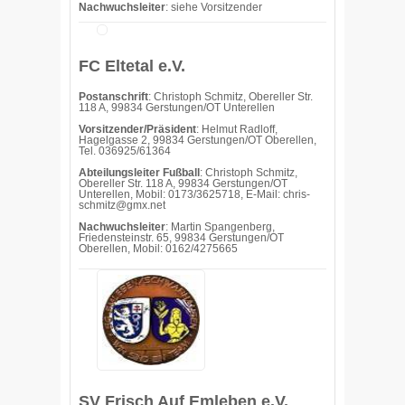
Nachwuchsleiter
: siehe Vorsitzender
FC Eltetal e.V.
Postanschrift
: Christoph Schmitz, Obereller Str.
118 A, 99834 Gerstungen/OT Unterellen
Vorsitzender/Präsident
: Helmut Radloff,
Hagelgasse 2, 99834 Gerstungen/OT Oberellen,
Tel. 036925/61364
Abteilungsleiter Fußball
: Christoph Schmitz,
Obereller Str. 118 A, 99834 Gerstungen/OT
Unterellen, Mobil: 0173/3625718, E-Mail: chris-
schmitz@gmx.net
Nachwuchsleiter
: Martin Spangenberg,
Friedensteinstr. 65, 99834 Gerstungen/OT
Oberellen, Mobil: 0162/4275665
SV Frisch Auf Emleben e.V.