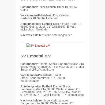
Postanschrift
: Nick Schuch, Brühl 10, 99867
Gotha
Vorsitzender/Präsident:
Jörg Ketelhut,
Gartenstr.18, 99869 Emleben
Abteilungsleiter Fußball
: Nick Schuch, Brühl 10,
99867 Gotha, Mobil: 0172/8829857, E-Mail:
nick.schuch@web.de
Nachwuchsleiter
: siehe Abteilungsleiter
SV Emsetal e.V.
Postanschrift
: Daniel Streck, Sondraerstraße 21a,
99880 Waltershausen/OT Schwarzhausen, E-Mail:
Emsetal.1971@gmail.com
Vorsitzender/Präsident:
Daniel
Streck,
Sondraerstraße 21a, 99880
Waltershausen
Abteilungsleiter Fußball
: Daniel Streck,
Sondraerstraße 21a, 99880 Waltershausen/OT
Schwarzhausen, Tel. (p) 036259/50152, Mobil:
0172/3458627, E-Mail: Emsetal.1971@gmail.com
Nachwuchsleiter
: Ingo Kreßmann, Am
Sängerplatz 2a, 99880 Waltershausen/OT