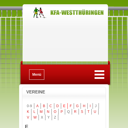
Menü
VEREINE
0-9
A
B
C
D
E
F
G
H
I
J
K
L
M
N
O
P
Q
R
S
T
U
V
W
X
Y
Z
E