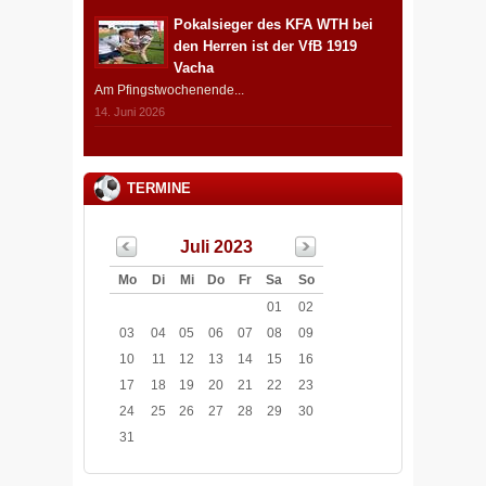
Pokalsieger des KFA WTH bei
den Herren ist der VfB 1919
Vacha
Am Pfingstwochenende...
14. Juni 2026
TERMINE
Juli 2023
Mo
Di
Mi
Do
Fr
Sa
So
01
02
03
04
05
06
07
08
09
10
11
12
13
14
15
16
17
18
19
20
21
22
23
24
25
26
27
28
29
30
31