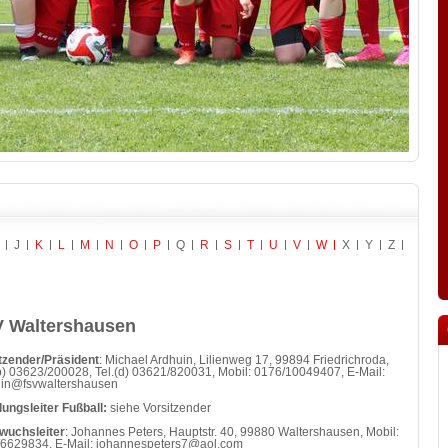
J
K
L
M
N
O
P
Q
R
S
T
U
V
W
X
Y
Z
 Waltershausen
tzender/Präsident
: Michael Ardhuin, Lilienweg 17, 99894 Friedrichroda,
(p) 03623/200028, Tel.(d) 03621/820031, Mobil: 0176/10049407, E-Mail:
uin@fsvwaltershausen
lungsleiter Fußball:
siehe Vorsitzender
wuchsleiter
: Johannes Peters, Hauptstr. 40, 99880 Waltershausen, Mobil:
6629834, E-Mail: johannespeters7@aol.com