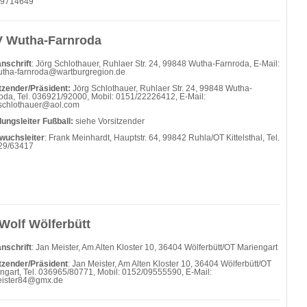
/9714649
 Wutha-Farnroda
nschrift
: Jörg Schlothauer, Ruhlaer Str. 24, 99848 Wutha-Farnroda, E-Mail:
utha-farnroda@wartburgregion.de
tzender/Präsident:
Jörg Schlothauer, Ruhlaer Str. 24, 99848 Wutha-
oda, Tel. 036921/92000, Mobil: 0151/22226412, E-Mail:
schlothauer@aol.com
lungsleiter Fußball:
siehe Vorsitzender
wuchsleiter
: Frank Meinhardt, Hauptstr. 64, 99842 Ruhla/OT Kittelsthal, Tel.
29/63417
Wolf Wölferbütt
nschrift
: Jan Meister, Am Alten Kloster 10, 36404 Wölferbütt/OT Mariengart
tzender/Präsident
: Jan Meister, Am Alten Kloster 10, 36404 Wölferbütt/OT
ngart, Tel. 036965/80771, Mobil: 0152/09555590, E-Mail:
eister84@gmx.de