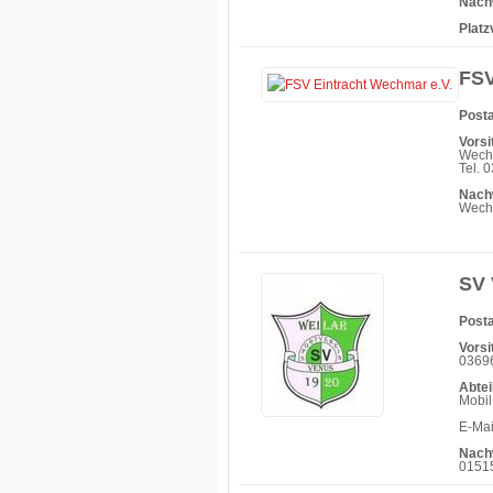
Nach
Platz
FSV
Posta
Vorsi
Wech
Tel. 
Nach
Wechm
SV 
Posta
Vorsi
03696
Abtei
Mobil
E-Mai
Nach
0151