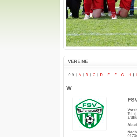
VEREINE
0-9
A
B
C
D
E
F
G
H
I
W
FSV
Vorsi
Tel. 
ardh
Abtei
Nach
0173/