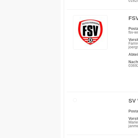
0162
FSV
Posta
fsv-w
Vorsi
Farnr
joerg
Abtei
Nach
0369
SV 
Posta
Vorsi
Marie
janm