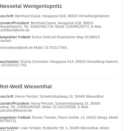
Nessetal Wenigenlupnitz
nschrift
: Bernhard David, Heugasse 91B, 99820 Hörselberg/Hainich
tzender/Präsident
: Bernhard David, Heugasse 91B, 99820
lberg/Hainich, Tel. 036920/81734, Mobil: 0160/8520072, E-Mail:
harddavid@web.de
lungsleiter Fußball
: Enrico Deiß,am Eisenacher Weg 30,99819
thausen
enricodeiss@web.de Mobil: 01701517564,
wuchsleiter
: Ronny Schneider, Heugasse 91A, 99820 Hörselberg-Hainich,
: 0152/02327762
Rot-Weiß Wiesenthal
nschrift
: Henry Penzler, Schwimmbadweg 18, 36466 Wiesenthal
tzender/Präsident
: Henry Penzler, Schwimmbadweg 18, 36466
nthal, Tel. 036964/95560, Mobil: 0174/3159596, E-Mail:
.penzler@freenet.de
lungsleiter Fußball:
Florian Trender, Pbere Dorfstr. 14, 36452 Klings, Mobil:
/93769731
wuchsleiter
: Uwe Schäfer, Roßdorfer Str. 3, 36466 Wiesenthal, Mobil: