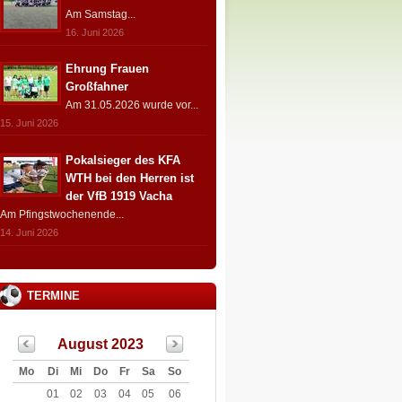
Am Samstag...
16. Juni 2026
Ehrung Frauen
Großfahner
Am 31.05.2026 wurde vor...
15. Juni 2026
Pokalsieger des KFA
WTH bei den Herren ist
der VfB 1919 Vacha
Am Pfingstwochenende...
14. Juni 2026
TERMINE
August 2023
Mo
Di
Mi
Do
Fr
Sa
So
01
02
03
04
05
06