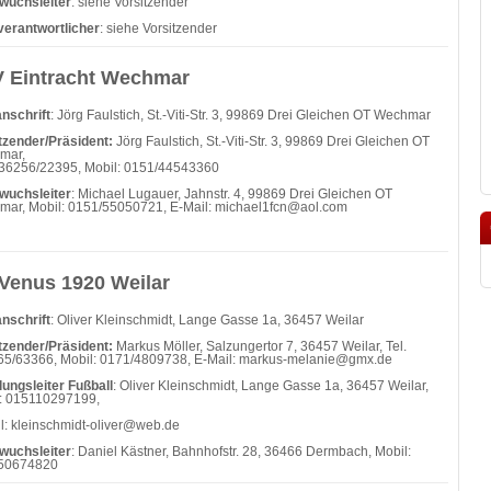
wuchsleiter
: siehe Vorsitzender
verantwortlicher
: siehe Vorsitzender
 Eintracht Wechmar
nschrift
: Jörg Faulstich, St.-Viti-Str. 3, 99869 Drei Gleichen OT Wechmar
tzender/Präsident:
Jörg Faulstich, St.-Viti-Str. 3, 99869 Drei Gleichen OT
mar,
036256/22395, Mobil: 0151/44543360
wuchsleiter
: Michael Lugauer, Jahnstr. 4, 99869 Drei Gleichen OT
ar, Mobil: 0151/55050721, E-Mail: michael1fcn@aol.com
Venus 1920 Weilar
nschrift
: Oliver Kleinschmidt, Lange Gasse 1a, 36457 Weilar
tzender/Präsident:
Markus Möller, Salzungertor 7, 36457 Weilar, Tel.
5/63366, Mobil: 0171/4809738, E-Mail:
markus-melanie@gmx.de
lungsleiter Fußball
: Oliver Kleinschmidt, Lange Gasse 1a, 36457 Weilar,
: 015110297199,
l: kleinschmidt-oliver@web.de
wuchsleiter
: Daniel Kästner, Bahnhofstr. 28, 36466 Dermbach, Mobil:
50674820