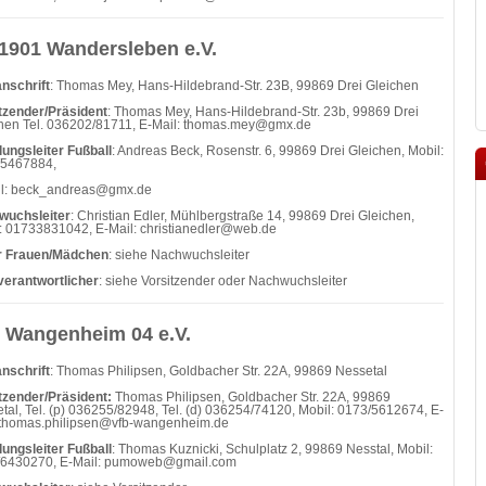
1901 Wandersleben e.V.
nschrift
: Thomas Mey, Hans-Hildebrand-Str. 23B, 99869 Drei Gleichen
tzender/Präsident
: Thomas Mey, Hans-Hildebrand-Str. 23b, 99869 Drei
hen Tel. 036202/81711, E-Mail: thomas.mey@gmx.de
lungsleiter Fußball
: Andreas Beck, Rosenstr. 6, 99869 Drei Gleichen, Mobil:
/5467884,
il: beck_andreas@gmx.de
wuchsleiter
: Christian Edler, Mühlbergstraße 14, 99869 Drei Gleichen,
: 01733831042, E-Mail:
christianedler@web.de
er Frauen/Mädchen
: siehe Nachwuchsleiter
verantwortlicher
: siehe Vorsitzender oder Nachwuchsleiter
 Wangenheim 04 e.V.
nschrift
: Thomas Philipsen, Goldbacher Str. 22A, 99869 Nessetal
tzender/Präsident:
Thomas Philipsen, Goldbacher Str. 22A, 99869
tal, Tel. (p) 036255/82948, Tel. (d) 036254/74120, Mobil: 0173/5612674, E-
 thomas.philipsen@vfb-wangenheim.de
lungsleiter Fußball
: Thomas Kuznicki, Schulplatz 2, 99869 Nesstal, Mobil:
/6430270, E-Mail: pumoweb@gmail.com