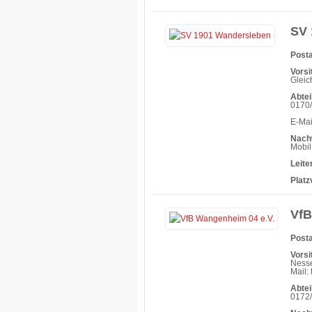
SV 
Posta
Vorsi
Gleic
Abtei
0170
E-Ma
Nach
Mobil
Leit
Platz
VfB
Posta
Vorsi
Nesse
Mail:
Abtei
0172