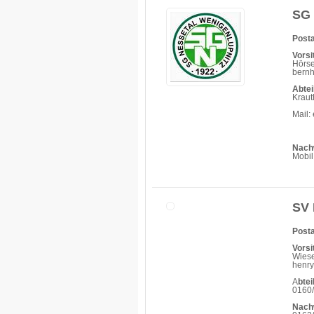
SG 
Posta
Vorsi
Hörse
bern
Abtei
Krau
Mail:
Nach
Mobil
SV 
Posta
Vorsi
Wiese
henry
A
btei
0160
Nach