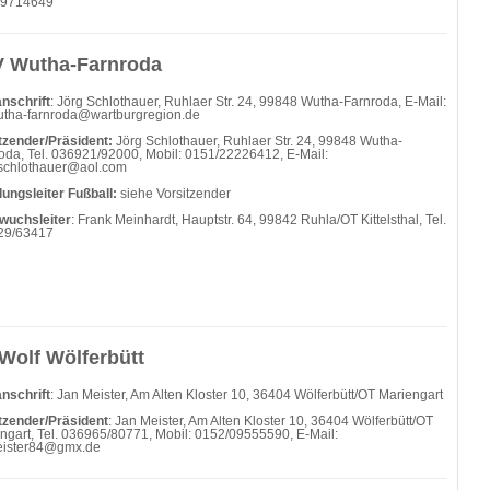
/9714649
 Wutha-Farnroda
nschrift
: Jörg Schlothauer, Ruhlaer Str. 24, 99848 Wutha-Farnroda, E-Mail:
utha-farnroda@wartburgregion.de
tzender/Präsident:
Jörg Schlothauer, Ruhlaer Str. 24, 99848 Wutha-
oda, Tel. 036921/92000, Mobil: 0151/22226412, E-Mail:
schlothauer@aol.com
lungsleiter Fußball:
siehe Vorsitzender
wuchsleiter
: Frank Meinhardt, Hauptstr. 64, 99842 Ruhla/OT Kittelsthal, Tel.
29/63417
Wolf Wölferbütt
nschrift
: Jan Meister, Am Alten Kloster 10, 36404 Wölferbütt/OT Mariengart
tzender/Präsident
: Jan Meister, Am Alten Kloster 10, 36404 Wölferbütt/OT
ngart, Tel. 036965/80771, Mobil: 0152/09555590, E-Mail:
eister84@gmx.de