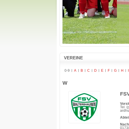
VEREINE
0-9
A
B
C
D
E
F
G
H
I
W
FSV
Vorsi
Tel. 
ardh
Abtei
Nach
0173/