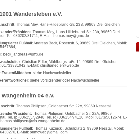
1901 Wandersleben e.V.
nschrift
: Thomas Mey, Hans-Hildebrand-Str. 23B, 99869 Drei Gleichen
tzender/Präsident
: Thomas Mey, Hans-Hildebrand-Str. 23b, 99869 Drei
hen Tel. 036202/81711, E-Mail: thomas.mey@gmx.de
lungsleiter Fußball
: Andreas Beck, Rosenstr. 6, 99869 Drei Gleichen, Mobil:
/5467884,
il: beck_andreas@gmx.de
wuchsleiter
: Christian Edler, Mühlbergstraße 14, 99869 Drei Gleichen,
: 01733831042, E-Mail:
christianedler@web.de
er Frauen/Mädchen
: siehe Nachwuchsleiter
verantwortlicher
: siehe Vorsitzender oder Nachwuchsleiter
 Wangenheim 04 e.V.
nschrift
: Thomas Philipsen, Goldbacher Str. 22A, 99869 Nessetal
tzender/Präsident:
Thomas Philipsen, Goldbacher Str. 22A, 99869
tal, Tel. (p) 036255/82948, Tel. (d) 036254/74120, Mobil: 0173/5612674, E-
 thomas.philipsen@vfb-wangenheim.de
lungsleiter Fußball
: Thomas Kuznicki, Schulplatz 2, 99869 Nesstal, Mobil:
/6430270, E-Mail: pumoweb@gmail.com