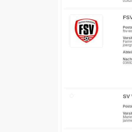
0162
FSV
Posta
fsv-w
Vorsi
Farnr
joerg
Abtei
Nach
0369
SV 
Posta
Vorsi
Marie
janm