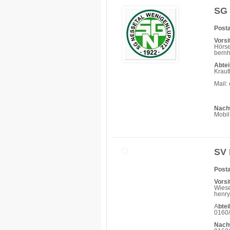
SG 
Posta
Vorsi
Hörse
bern
Abtei
Krau
Mail:
Nach
Mobil
SV 
Posta
Vorsi
Wiese
henry
A
btei
0160
Nach