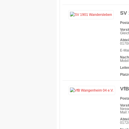
SV 
Posta
Vorsi
Gleic
Abtei
0170
E-Ma
Nach
Mobil
Leit
Platz
VfB
Posta
Vorsi
Nesse
Mail:
Abtei
0172