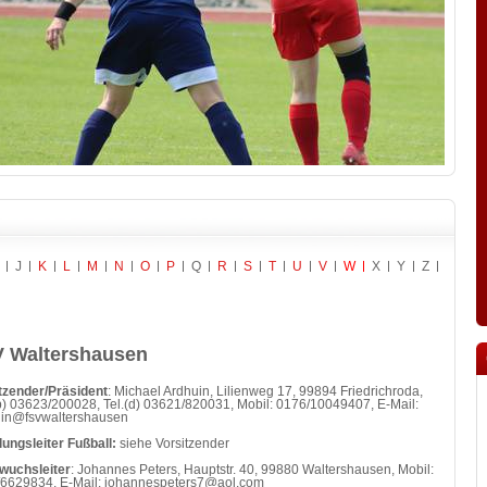
J
K
L
M
N
O
P
Q
R
S
T
U
V
W
X
Y
Z
 Waltershausen
tzender/Präsident
: Michael Ardhuin, Lilienweg 17, 99894 Friedrichroda,
(p) 03623/200028, Tel.(d) 03621/820031, Mobil: 0176/10049407, E-Mail:
uin@fsvwaltershausen
lungsleiter Fußball:
siehe Vorsitzender
wuchsleiter
: Johannes Peters, Hauptstr. 40, 99880 Waltershausen, Mobil:
6629834, E-Mail: johannespeters7@aol.com