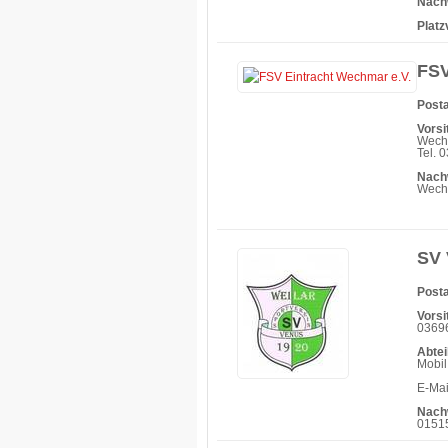
Nach
Platz
FSV
Posta
Vorsi
Wech
Tel. 
Nach
Wechm
SV 
Posta
Vorsi
03696
Abtei
Mobil
E-Mai
Nach
0151