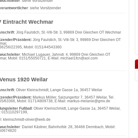
wuchsleiter
: siehe Vorsitzender
verantwortlicher
: siehe Vorsitzender
 Eintracht Wechmar
nschrift
: Jörg Faulstich, St.-Viti-Str. 3, 99869 Drei Gleichen OT Wechmar
tzender/Präsident:
Jörg Faulstich, St.-Viti-Str. 3, 99869 Drei Gleichen OT
mar,
036256/22395, Mobil: 0151/44543360
wuchsleiter
: Michael Lugauer, Jahnstr. 4, 99869 Drei Gleichen OT
ar, Mobil: 0151/55050721, E-Mail: michael1fcn@aol.com
Venus 1920 Weilar
nschrift
: Oliver Kleinschmidt, Lange Gasse 1a, 36457 Weilar
tzender/Präsident:
Markus Möller, Salzungertor 7, 36457 Weilar, Tel.
5/63366, Mobil: 0171/4809738, E-Mail:
markus-melanie@gmx.de
lungsleiter Fußball
: Oliver Kleinschmidt, Lange Gasse 1a, 36457 Weilar,
: 015110297199,
l: kleinschmidt-oliver@web.de
wuchsleiter
: Daniel Kästner, Bahnhofstr. 28, 36466 Dermbach, Mobil:
50674820