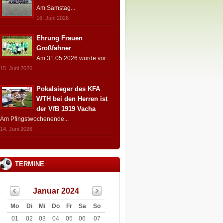
Am Samstag...
16. Juni 2026
Ehrung Frauen
Großfahner
Am 31.05.2026 wurde vor...
15. Juni 2026
Pokalsieger des KFA
WTH bei den Herren ist
der VfB 1919 Vacha
Am Pfingstwochenende...
14. Juni 2026
TERMINE
Januar 2024
Mo
Di
Mi
Do
Fr
Sa
So
01
02
03
04
05
06
07