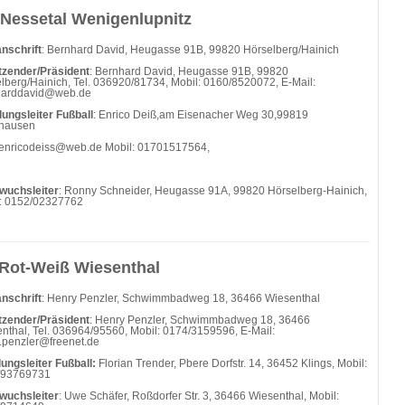
Nessetal Wenigenlupnitz
nschrift
: Bernhard David, Heugasse 91B, 99820 Hörselberg/Hainich
tzender/Präsident
: Bernhard David, Heugasse 91B, 99820
lberg/Hainich, Tel. 036920/81734, Mobil: 0160/8520072, E-Mail:
harddavid@web.de
lungsleiter Fußball
: Enrico Deiß,am Eisenacher Weg 30,99819
thausen
enricodeiss@web.de Mobil: 01701517564,
wuchsleiter
: Ronny Schneider, Heugasse 91A, 99820 Hörselberg-Hainich,
: 0152/02327762
Rot-Weiß Wiesenthal
nschrift
: Henry Penzler, Schwimmbadweg 18, 36466 Wiesenthal
tzender/Präsident
: Henry Penzler, Schwimmbadweg 18, 36466
nthal, Tel. 036964/95560, Mobil: 0174/3159596, E-Mail:
.penzler@freenet.de
lungsleiter Fußball:
Florian Trender, Pbere Dorfstr. 14, 36452 Klings, Mobil:
/93769731
wuchsleiter
: Uwe Schäfer, Roßdorfer Str. 3, 36466 Wiesenthal, Mobil: