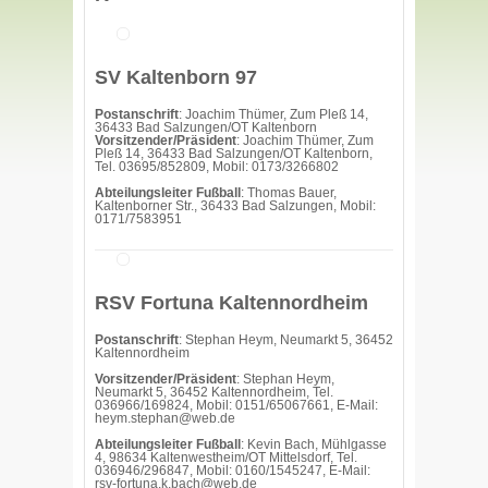
SV Kaltenborn 97
Postanschrift
: Joachim Thümer, Zum Pleß 14,
36433 Bad Salzungen/OT Kaltenborn
Vorsitzender/Präsident
: Joachim Thümer, Zum
Pleß 14, 36433 Bad Salzungen/OT Kaltenborn,
Tel. 03695/852809, Mobil: 0173/3266802
Abteilungsleiter Fußball
: Thomas Bauer,
Kaltenborner Str., 36433 Bad Salzungen, Mobil:
0171/7583951
RSV Fortuna Kaltennordheim
Postanschrift
: Stephan Heym, Neumarkt 5, 36452
Kaltennordheim
Vorsitzender/Präsident
: Stephan Heym,
Neumarkt 5, 36452 Kaltennordheim, Tel.
036966/169824, Mobil: 0151/65067661, E-Mail:
heym.stephan@web.de
Abteilungsleiter Fußball
: Kevin Bach, Mühlgasse
4, 98634 Kaltenwestheim/OT Mittelsdorf, Tel.
036946/296847, Mobil: 0160/1545247, E-Mail:
rsv-fortuna.k.bach@web.de