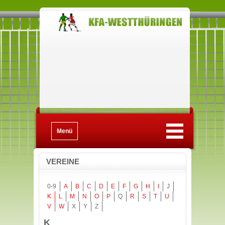
Menü
VEREINE
0-9
A
B
C
D
E
F
G
H
I
J
K
L
M
N
O
P
Q
R
S
T
U
V
W
X
Y
Z
K