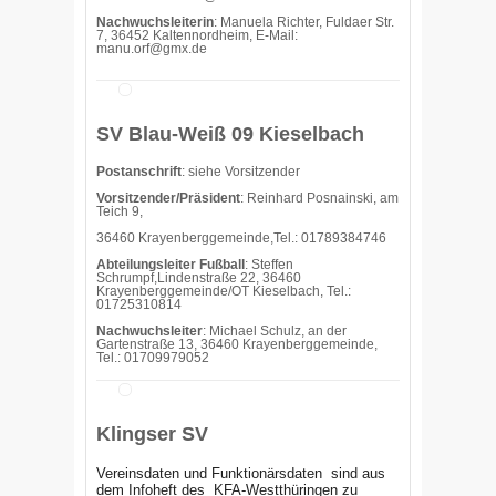
Nachwuchsleiterin
: Manuela Richter, Fuldaer Str.
7, 36452 Kaltennordheim, E-Mail:
manu.orf@gmx.de
SV Blau-Weiß 09 Kieselbach
Postanschrift
: siehe Vorsitzender
Vorsitzender/Präsident
: Reinhard Posnainski, am
Teich 9,
36460 Krayenberggemeinde,Tel.: 01789384746
Abteilungsleiter Fußball
: Steffen
Schrumpf,Lindenstraße 22, 36460
Krayenberggemeinde/OT Kieselbach, Tel.:
01725310814
Nachwuchsleiter
: Michael Schulz, an der
Gartenstraße 13, 36460 Krayenberggemeinde,
Tel.: 01709979052
Klingser SV
Vereinsdaten und Funktionärsdaten sind aus
dem Infoheft des
KFA-Westthüringen zu