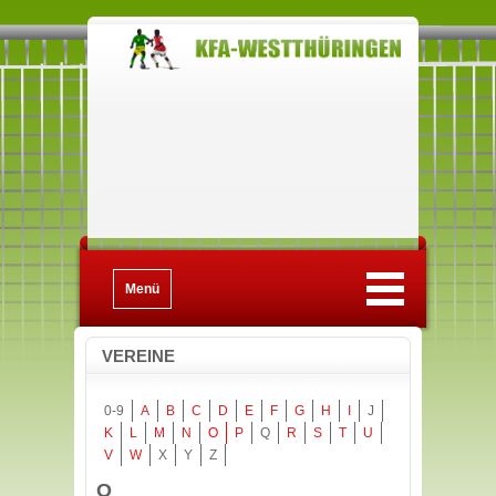
Menü
VEREINE
0-9
A
B
C
D
E
F
G
H
I
J
K
L
M
N
O
P
Q
R
S
T
U
V
W
X
Y
Z
O