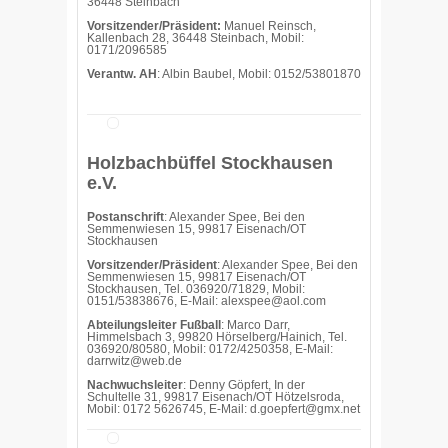
36448 Steinbach
Vorsitzender/Präsident:
Manuel Reinsch,
Kallenbach 28, 36448 Steinbach, Mobil:
0171/2096585
Verantw. AH
: Albin Baubel, Mobil: 0152/53801870
Holzbachbüffel Stockhausen
e.V.
Postanschrift
: Alexander Spee, Bei den
Semmenwiesen 15, 99817 Eisenach/OT
Stockhausen
Vorsitzender/Präsident
: Alexander Spee, Bei den
Semmenwiesen 15, 99817 Eisenach/OT
Stockhausen, Tel. 036920/71829, Mobil:
0151/53838676, E-Mail: alexspee@aol.com
Abteilungsleiter Fußball
: Marco Darr,
Himmelsbach 3, 99820 Hörselberg/Hainich, Tel.
036920/80580, Mobil: 0172/4250358, E-Mail:
darrwitz@web.de
Nachwuchsleiter
: Denny Göpfert, In der
Schultelle 31, 99817 Eisenach/OT Hötzelsroda,
Mobil: 0172 5626745, E-Mail: d.goepfert@gmx.net