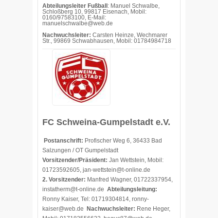
Abteilungsleiter Fußball
: Manuel Schwalbe,
Schloßberg 10, 99817 Eisenach, Mobil:
0160/97583100, E-Mail:
manuelschwalbe@web.de
Nachwuchsleiter:
Carsten Heinze, Wechmarer
Str., 99869 Schwabhausen, Mobil: 01784984718
FC Schweina-Gumpelstadt e.V.
Postanschrift:
Profischer Weg 6, 36433 Bad
Salzungen / OT Gumpelstadt
Vorsitzender/Präsident:
Jan Wettstein, Mobil:
01723592605,
jan-wettstein@t-online.de
2. Vorsitzend
er:
Manfred Wagner, 01722337954,
instatherm@t-online.de
Abteilungsleitung:
Ronny Kaiser, Tel: 01719304814,
ronny-
kaiser@web.de
Nachwuchsleiter:
Rene Heger,