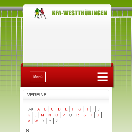
Menü
VEREINE
0-9
A
B
C
D
E
F
G
H
I
J
K
L
M
N
O
P
Q
R
S
T
U
V
W
X
Y
Z
S