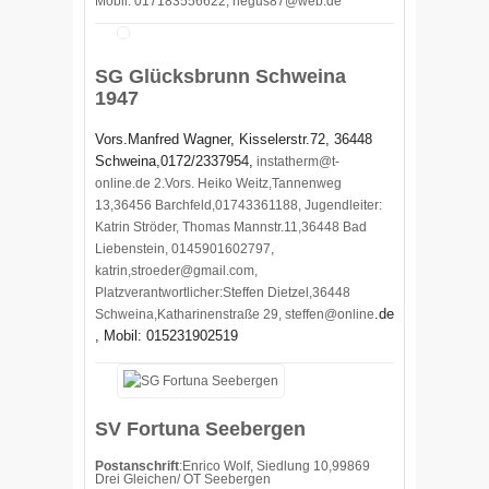
Mobil: 017183556622,
hegus87@web.de
SG Glücksbrunn Schweina
1947
Vors.Manfred Wagner, Kisselerstr.72, 36448
Schweina,0172/2337954,
instatherm@t-
online.de 2.Vors. Heiko Weitz,Tannenweg
13,36456 Barchfeld,01743361188, Jugendleiter:
Katrin Ströder, Thomas Mannstr.11,36448 Bad
Liebenstein, 0145901602797,
katrin,stroeder@gmail.com,
Platzverantwortlicher:Steffen Dietzel,36448
.de
Schweina,Katharinenstraße 29, steffen@online
, Mobil: 015231902519
SV Fortuna Seebergen
Postanschrift
:Enrico Wolf, Siedlung 10,99869
Drei Gleichen/ OT Seebergen