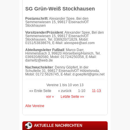
SG Grün-Weiß Stockhausen
Postanschrift
: Alexander Spee, Bei den
Semmenwiesen 15, 99817 Eisenach/OT
Stockhausen
Vorsitzender/Präsident
: Alexander Spee, Bei den
Semmenwiesen 15, 99817 Eisenach/OT
Stockhausen, Tel. 036920/71829, Mobil:
0151/53838676, E-Mail: alexspee@aol.com
Abteilungsleiter Fußball
: Marco Darr,
Himmelsbach 3, 99820 Hörselberg/Hainich, Tel.
036920/80580, Mobil: 0172/4250358, E-Mail:
darrwitz@web.de
Nachwuchsleiter
: Denny Göpfert, In der
Schultelle 31, 99817 Eisenach/OT Hötzelsroda,
Mobil: 0172 5626745, E-Mail: d.goepfert@gmx.net
Vereine 1 bis 10 von 13
«« Erste Seite
« zurück
1-10
11-13
vor »
Letzte Seite »»
Alle Vereine
AKTUELLE NACHRICHTEN