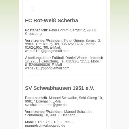
FC Rot-Weiß Scherba
Postanschrift
: Peter Grimm, Bergstr. 2, 99831
Creuzburg
Vorsitzender/Präsident
: Peter Grimm, Bergstr. 2,
99831 Creuzburg, Tel. 036926/90797, Mobil:
0162/1951798, E-Mail:
webs2111@googlemail.com
Abteilungsleiter Fußball
: Daniel Weber, Lindenstr.
1c, 99831 Creuzburg, Tel. 036926/72551, Mobil:
0152/08698039, E-Mail:
webs2111@googlemail.com
SV Schwabhausen 1951 e.V.
Postanschrift
: Manuel Schwalbe, Schloßberg 10,
99817 Eisenach, E-Mail:
svschwabhausen@gmx.de
Vorsitzender/Präsident
: Manuel Schwalbe,
Schloßberg 10, 99817 Eisenach,
Mobil: 016097583100, E-mail:
manuelschwalbeqweb.de,