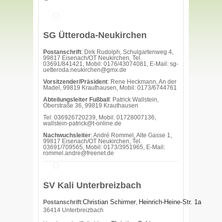
SG Ütteroda-Neukirchen
Postanschrift
: Dirk Rudolph, Schulgartenweg 4,
99817 Eisenach/OT Neukirchen, Tel.
03691/841421, Mobil: 0176/43074081, E-Mail: sg-
uetteroda.neukirchen@gmx.de
Vorsitzender/Präsident
: Rene Heckmann, An der
Madel, 99819 Krauthausen, Mobil: 0173/6744761
Abteilungsleiter Fußball
: Patrick Wallstein,
Oberstraße 36, 99819 Krauthausen
Tel: 036926720239, Mobil. 01728007136,
wallstein-patrick@t-online.de
Nachwuchsleiter
: André Rommel, Alte Gasse 1,
99817 Eisenach/OT Neukirchen, Tel.
03691/709565, Mobil: 0173/3951965, E-Mail:
rommel.andre@freenet.de
SV Kali Unterbreizbach
Christian Schirmer
Heinrich-Heine-Str. 1a
Postanschrift
:
,
36414 Unterbreizbach