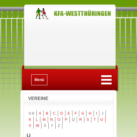
Menü
VEREINE
0-9
A
B
C
D
E
F
G
H
I
J
K
L
M
N
O
P
Q
R
S
T
U
V
W
X
Y
Z
U