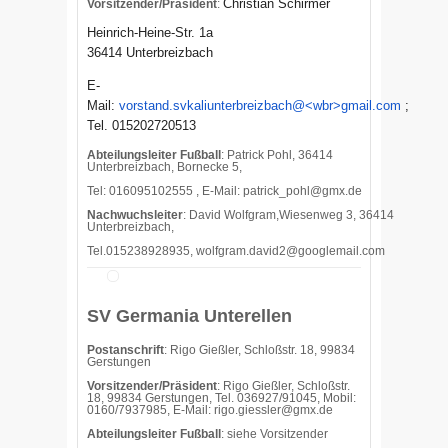
Christian Schirmer
Vorsitzender/Präsident
:
Heinrich-Heine-Str. 1a
36414 Unterbreizbach
E-
Mail:
vorstand.svkaliunterbreizbach@<wbr>gmail.com
;
Tel. 015202720513
Abteilungsleiter Fußball
: Patrick Pohl, 36414
Unterbreizbach, Bornecke 5,
Tel: 016095102555 , E-Mail:
patrick_pohl@gmx.de
Nachwuchsleiter
: David Wolfgram,Wiesenweg 3, 36414
Unterbreizbach,
Tel.015238928935, wolfgram.david2@googlemail.com
SV Germania Unterellen
Postanschrift
: Rigo Gießler, Schloßstr. 18, 99834
Gerstungen
Vorsitzender/Präsident
: Rigo Gießler, Schloßstr.
18, 99834 Gerstungen, Tel. 036927/91045, Mobil:
0160/7937985, E-Mail: rigo.giessler@gmx.de
Abteilungsleiter Fußball
: siehe Vorsitzender