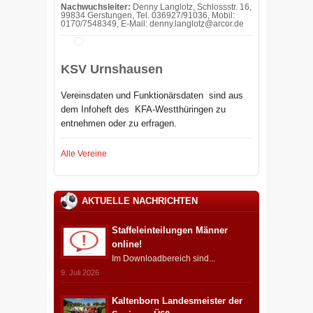
Nachwuchsleiter:
Denny Langlotz, Schlossstr. 16,
99834 Gerstungen, Tel. 036927/91036, Mobil:
0170/7548349, E-Mail: denny.langlotz@arcor.de
KSV Urnshausen
Vereinsdaten und Funktionärsdaten sind aus
dem Infoheft des
KFA-Westthüringen zu
entnehmen oder zu erfragen.
Alle Vereine
AKTUELLE NACHRICHTEN
Staffeleinteilungen Männer
online!
Im Downloadbereich sind...
9. Juli 2026
Kaltenborn Landesmeister der