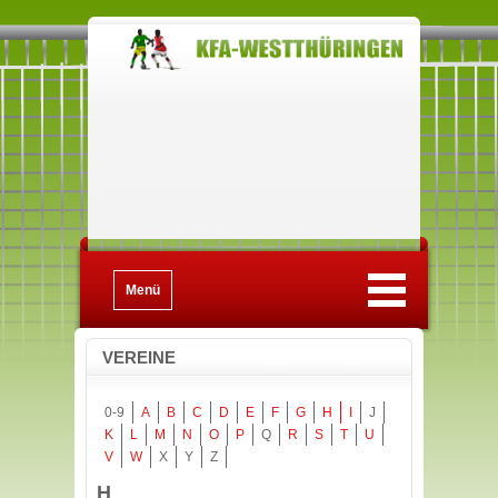
Menü
VEREINE
0-9
A
B
C
D
E
F
G
H
I
J
K
L
M
N
O
P
Q
R
S
T
U
V
W
X
Y
Z
H