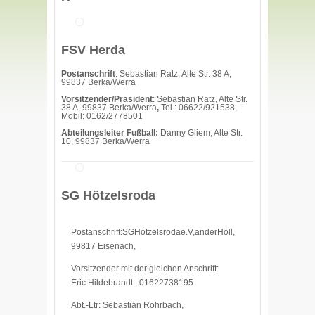
FSV Herda
Postanschrift
: Sebastian Ratz, Alte Str. 38 A,
99837 Berka/Werra
Vorsitzender/Präsident
: Sebastian Ratz, Alte Str.
38 A, 99837 Berka/Werra
,
Tel.: 06622/921538,
Mobil: 0162/2778501
Abteilungsleiter
Fußball:
Danny Gliem, Alte Str.
10, 99837 Berka/Werra
SG Hötzelsroda
Postanschrift:SGHötzelsrodae.V,anderHöll,
99817 Eisenach,
Vorsitzender mit der gleichen Anschrift:
Eric Hildebrandt , 01622738195
Abt.-Ltr: Sebastian Rohrbach,