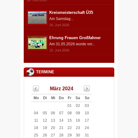
Kreismeisterschaft Ü35
Am Samstag...
16. Juni 2026
Ehrung Frauen Großfahner
Am 31.05.2026 wurde vor...
15. Juni 2026
TERMINE
März 2024
Mo
Di
Mi
Do
Fr
Sa
So
01
02
03
04
05
06
07
08
09
10
11
12
13
14
15
16
17
18
19
20
21
22
23
24
25
26
27
28
29
30
31