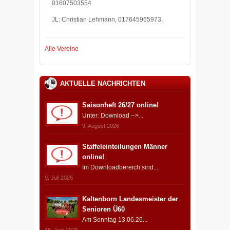
01607503554
JL: Christian Lehmann, 017645965973,
Alle Vereine
AKTUELLE NACHRICHTEN
Saisonheft 26/27 online!
Unter: Download -->...
9. August 2026
Staffeleinteilungen Männer
online!
Im Downloadbereich sind...
9. Juli 2026
Kaltenborn Landesmeister der
Senioren Ü60
Am Sonntag 13.06.26...
18. Juni 2026