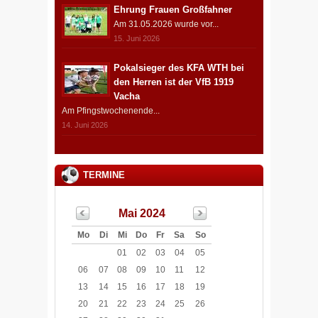
Ehrung Frauen Großfahner
Am 31.05.2026 wurde vor...
15. Juni 2026
Pokalsieger des KFA WTH bei
den Herren ist der VfB 1919
Vacha
Am Pfingstwochenende...
14. Juni 2026
TERMINE
Mai 2024
Mo
Di
Mi
Do
Fr
Sa
So
01
02
03
04
05
06
07
08
09
10
11
12
13
14
15
16
17
18
19
20
21
22
23
24
25
26