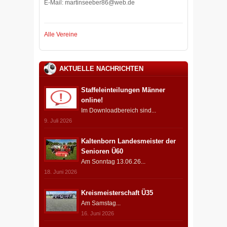
E-Mail: martinseeber86@web.de
Alle Vereine
AKTUELLE NACHRICHTEN
Staffeleinteilungen Männer
online!
Im Downloadbereich sind...
9. Juli 2026
Kaltenborn Landesmeister der
Senioren Ü60
Am Sonntag 13.06.26...
18. Juni 2026
Kreismeisterschaft Ü35
Am Samstag...
16. Juni 2026