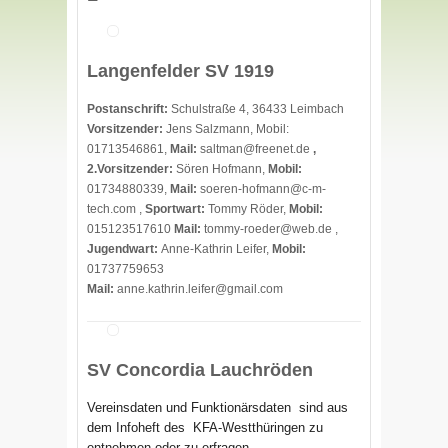
Langenfelder SV 1919
Postanschrift:
Schulstraße 4, 36433 Leimbach
Vorsitzender:
Jens Salzmann, Mobil:
01713546861,
Mail:
saltman@freenet.de
,
2.Vorsitzender:
Sören Hofmann,
Mobil:
01734880339,
Mail:
soeren-hofmann@c-m-
tech.com ,
Sportwart:
Tommy Röder,
Mobil:
015123517610
Mail:
tommy-roeder@web.de ,
Jugendwart:
Anne-Kathrin Leifer,
Mobil:
01737759653
Mail:
anne.kathrin.leifer@gmail.com
SV Concordia Lauchröden
Verein
sdaten
und Funktionärsdaten sind aus
dem Infoheft des
KFA-Westthüringen zu
entnehmen oder zu erfragen