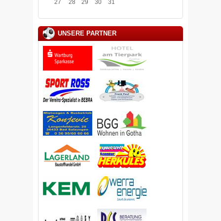
27
28
29
30
31
UNSERE PARTNER