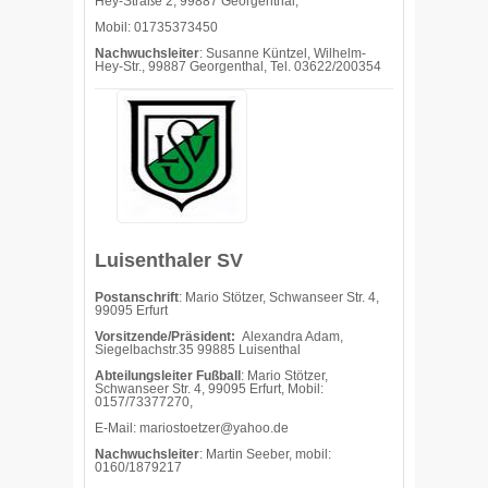
Hey-Straße 2, 99887 Georgenthal,
Mobil: 01735373450
Nachwuchsleiter
: Susanne Küntzel, Wilhelm-
Hey-Str., 99887 Georgenthal, Tel. 03622/200354
Luisenthaler SV
Postanschrift
: Mario Stötzer, Schwanseer Str. 4,
99095 Erfurt
Vorsitzende/Präsident:
Alexandra Adam,
Siegelbachstr.35 99885 Luisenthal
Abteilungsleiter Fußball
: Mario Stötzer,
Schwanseer Str. 4, 99095 Erfurt, Mobil:
0157/73377270,
E-Mail: mariostoetzer@yahoo.de
Nachwuchsleiter
: Martin Seeber, mobil:
0160/1879217