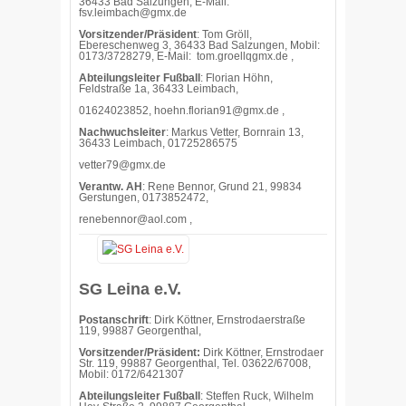
36433 Bad Salzungen, E-Mail:
fsv.leimbach@gmx.de
Vorsitzender/Präsident
: Tom Gröll,
Ebereschenweg 3, 36433 Bad Salzungen, Mobil:
0173/3728279, E-Mail:
tom.groellqgmx.de ,
Abteilungsleiter Fußball
: Florian Höhn,
Feldstraße 1a, 36433 Leimbach,
01624023852,
hoehn.florian91@gmx.de ,
Nachwuchsleiter
: Markus Vetter, Bornrain 13,
36433 Leimbach, 01725286575
vetter79@gmx.de
Verantw. AH
: Rene Bennor, Grund 21, 99834
Gerstungen, 0173852472,
renebennor@aol.com ,
SG Leina e.V.
Postanschrift
: Dirk Köttner, Ernstrodaerstraße
119, 99887 Georgenthal,
Vorsitzender/Präsident:
Dirk Köttner, Ernstrodaer
Str. 119, 99887 Georgenthal, Tel. 03622/67008,
Mobil: 0172/6421307
Abteilungsleiter Fußball
: Steffen Ruck, Wilhelm