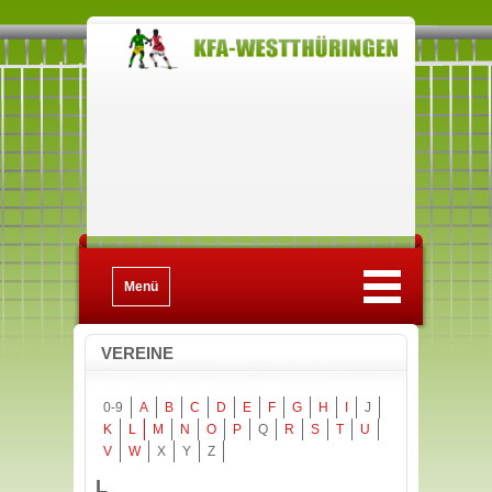
Menü
VEREINE
0-9
A
B
C
D
E
F
G
H
I
J
K
L
M
N
O
P
Q
R
S
T
U
V
W
X
Y
Z
L