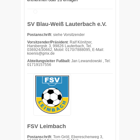
SV Blau-Weiß Lauterbach e.V.
Postanschrift
: siehe Vorsitzender
Vorsitzender/Präsident
: Ralf Könitzer,
Harsbergstr. 3, 99826 Lauterbach, Tel.
036924/30662, Mobil: 0170/7888095, E-Mail:
koenis@gmx.de
Abteilungsleiter Fußball:
Jan Lewandowski , Tel:
01719157556
FSV Leimbach
Postanschrift
: Tom Gröll, Ebereschenweg 3,