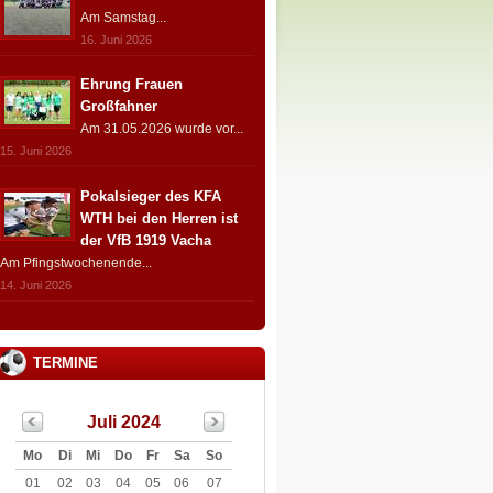
Am Samstag...
16. Juni 2026
Ehrung Frauen
Großfahner
Am 31.05.2026 wurde vor...
15. Juni 2026
Pokalsieger des KFA
WTH bei den Herren ist
der VfB 1919 Vacha
Am Pfingstwochenende...
14. Juni 2026
TERMINE
Juli 2024
Mo
Di
Mi
Do
Fr
Sa
So
01
02
03
04
05
06
07