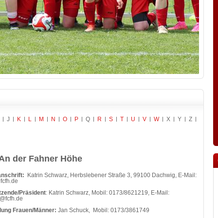
J
K
L
M
N
O
P
Q
R
S
T
U
V
W
X
Y
Z
An der Fahner Höhe
nschrift:
Katrin Schwarz, Herbslebener Straße 3, 99100 Dachwig, E-Mail:
fcfh.de
tzende/Präsident
: Katrin Schwarz, Mobil: 0173/8621219, E-Mail:
n@fcfh.de
ilung Frauen/Männer:
Jan Schuck, Mobil: 0173/3861749