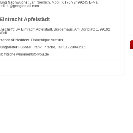
ilung Nachwuchs:
Jan Niedlich, Mobil: 0176/72499245 E-Mail:
iedlich@googlemail.com
Eintracht Apfelstädt
nschrift
: SV Eintracht Apfelstädt, Bürgerhaus, Am Dorfplatz 1, 99192
städt
tzender/Präsident
: Domenique Armster
lungsleiter Fußball
: Frank Fritsche, Tel: 01729843505,
il:
fritsche@momentsforyou.de