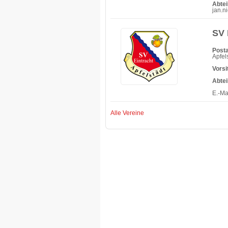
Abte
jan.n
SV 
Posta
Apfel
Vorsi
Abtei
E.-Ma
Alle Vereine