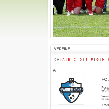
VEREINE
0-9
A
B
C
D
E
F
G
H
I
A
FC 
Posta
info@
Vorsi
katri
Abte