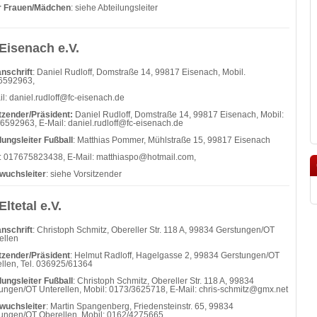
er Frauen/Mädchen
: siehe Abteilungsleiter
Eisenach e.V.
nschrift
: Daniel Rudloff, Domstraße 14, 99817 Eisenach, Mobil.
6592963,
il: daniel.rudloff@fc-eisenach.de
tzender/Präsident:
Daniel Rudloff, Domstraße 14, 99817 Eisenach, Mobil:
6592963, E-Mail: daniel.rudloff@fc-eisenach.de
lungsleiter Fußball
: Matthias Pommer, Mühlstraße 15, 99817 Eisenach
: 017675823438, E-Mail: matthiaspo@hotmail.com,
wuchsleiter
: siehe Vorsitzender
Eltetal e.V.
nschrift
: Christoph Schmitz, Obereller Str. 118 A, 99834 Gerstungen/OT
ellen
tzender/Präsident
: Helmut Radloff, Hagelgasse 2, 99834 Gerstungen/OT
llen, Tel. 036925/61364
lungsleiter Fußball
: Christoph Schmitz, Obereller Str. 118 A, 99834
ungen/OT Unterellen, Mobil: 0173/3625718, E-Mail: chris-schmitz@gmx.net
wuchsleiter
: Martin Spangenberg, Friedensteinstr. 65, 99834
ungen/OT Oberellen, Mobil: 0162/4275665