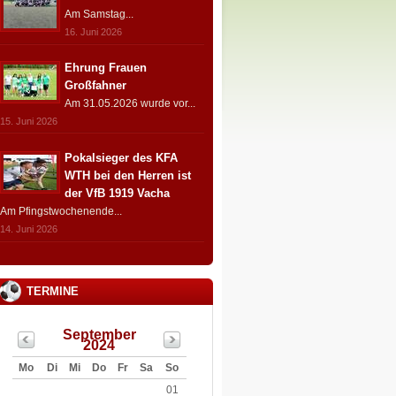
Am Samstag...
16. Juni 2026
Ehrung Frauen
Großfahner
Am 31.05.2026 wurde vor...
15. Juni 2026
Pokalsieger des KFA
WTH bei den Herren ist
der VfB 1919 Vacha
Am Pfingstwochenende...
14. Juni 2026
TERMINE
September
2024
Mo
Di
Mi
Do
Fr
Sa
So
01