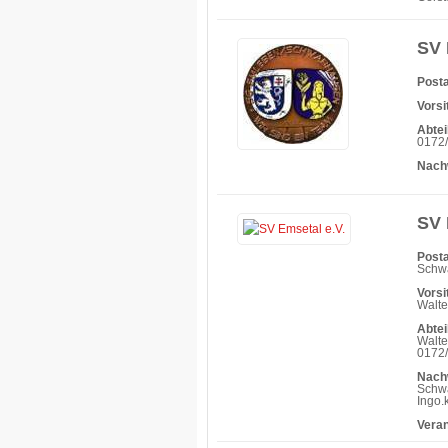
SV 
Posta
Vorsi
Abtei
0172/
Nach
SV 
Posta
Schwa
Vorsi
Walt
Abtei
Walte
0172/
Nach
Schwa
Ingo
Vera