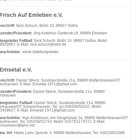
Frisch Auf Emleben e.V.
nschrift
: Nick Schuch, Brühl 10, 99867 Gotha
tzender/Präsident:
Jörg Ketelhut, Gartenstr.18, 99869 Emleben
lungsleiter Fußball
: Nick Schuch, Brühl 10, 99867 Gotha, Mobil:
8829857, E-Mail: nick.schuch@web.de
wuchsleiter
: siehe Abteilungsleiter
Emsetal e.V.
nschrift
: Daniel Streck, Sondraerstraße 21a, 99880 Waltershausen/OT
rzhausen, E-Mail: Emsetal.1971@gmail.com
tzender/Präsident:
Daniel Streck,
Sondraerstraße 21a, 99880
ershausen
lungsleiter Fußball
: Daniel Streck, Sondraerstraße 21a, 99880
rshausen/OT Schwarzhausen, Tel. (p) 036259/50152, Mobil:
3458627, E-Mail: Emsetal.1971@gmail.com
wuchsleiter
: Ingo Kreßmann, Am Sängerplatz 2a, 99880 Waltershausen/OT
rzhausen, Tel. 036259/31710, Mobil: 0157/51173721, E-Mail:
.kressmann@gmx.net
ntw. AH
: Heiko Liehr, Querstr. 4, 99880 Waltershausen, Tel. 036259/51088