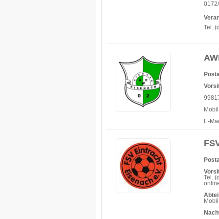
0172/
Vera
Tel. 
AWE
Posta
Vorsi
99817
Mobil
E-Mai
FSV
Posta
Vorsi
Tel. 
onlin
Abtei
Mobil
Nach