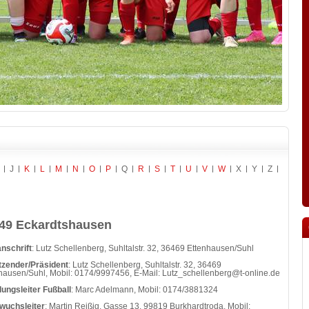
J
K
L
M
N
O
P
Q
R
S
T
U
V
W
X
Y
Z
49 Eckardtshausen
nschrift
: Lutz Schellenberg, Suhltalstr. 32, 36469 Ettenhausen/Suhl
tzender/Präsident
: Lutz Schellenberg, Suhltalstr. 32, 36469
hausen/Suhl, Mobil: 0174/9997456, E-Mail:
Lutz_schellenberg@t-online.de
lungsleiter Fußball
: Marc Adelmann, Mobil:
0174/3881324
wuchsleiter
: Martin Reißig, Gasse 13, 99819 Burkhardtroda, Mobil: