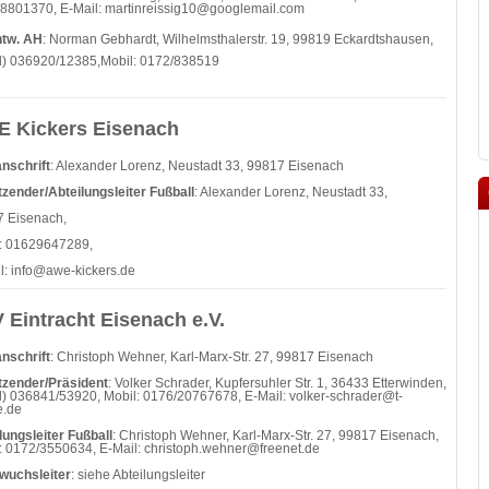
8801370, E-Mail: martinreissig10@googlemail.com
ntw. AH
: Norman Gebhardt, Wilhelmsthalerstr. 19, 99819 Eckardtshausen,
(d) 036920/12385,Mobil: 0172/838519
 Kickers Eisenach
nschrift
: Alexander Lorenz, Neustadt 33, 99817 Eisenach
tzender/Abteilungsleiter Fußball
: Alexander Lorenz, Neustadt 33,
 Eisenach,
: 01629647289,
l: info@awe-kickers.de
 Eintracht Eisenach e.V.
nschrift
: Christoph Wehner, Karl-Marx-Str. 27, 99817 Eisenach
tzender/Präsident
: Volker Schrader, Kupfersuhler Str. 1, 36433 Etterwinden,
(d) 036841/53920, Mobil: 0176/20767678, E-Mail: volker-schrader@t-
e.de
lungsleiter Fußball
: Christoph Wehner, Karl-Marx-Str. 27, 99817 Eisenach,
: 0172/3550634, E-Mail: christoph.wehner@freenet.de
wuchsleiter
: siehe Abteilungsleiter