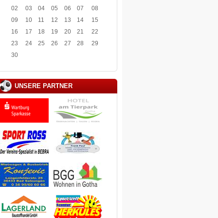
02
03
04
05
06
07
08
09
10
11
12
13
14
15
16
17
18
19
20
21
22
23
24
25
26
27
28
29
30
UNSERE PARTNER