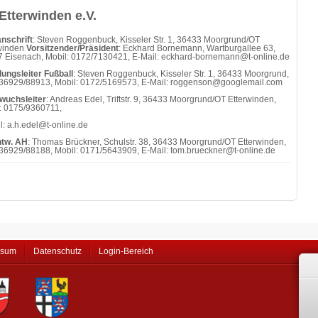
Etterwinden e.V.
nschrift
: Steven Roggenbuck, Kisseler Str. 1, 36433 Moorgrund/OT
winden
Vorsitzender/Präsident
: Eckhard Bornemann, Wartburgallee 63,
 Eisenach, Mobil: 0172/7130421, E-Mail: eckhard-bornemann@t-online.de
lungsleiter Fußball
: Steven Roggenbuck, Kisseler Str. 1, 36433 Moorgrund,
036929/88913, Mobil: 0172/5169573, E-Mail: roggenson@googlemail.com
wuchsleiter
: Andreas Edel, Triftstr. 9, 36433 Moorgrund/OT Etterwinden,
: 0175/9360711,
l: a.h.edel@t-online.de
ntw. AH
: Thomas Brückner, Schulstr. 38, 36433 Moorgrund/OT Etterwinden,
036929/88188, Mobil: 0171/5643909, E-Mail: tom.brueckner@t-online.de
ssum
Datenschutz
Login-Bereich