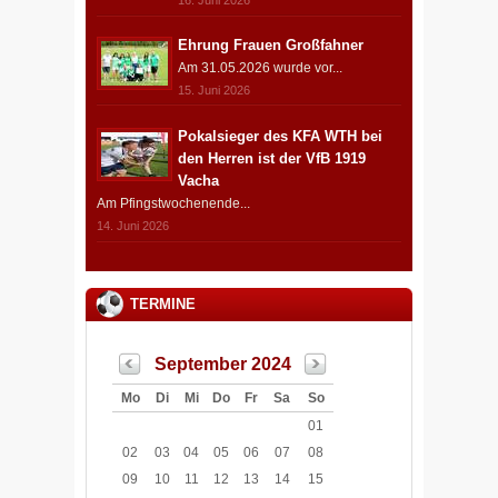
Ehrung Frauen Großfahner
Am 31.05.2026 wurde vor...
15. Juni 2026
Pokalsieger des KFA WTH bei
den Herren ist der VfB 1919
Vacha
Am Pfingstwochenende...
14. Juni 2026
TERMINE
September 2024
Mo
Di
Mi
Do
Fr
Sa
So
01
02
03
04
05
06
07
08
09
10
11
12
13
14
15