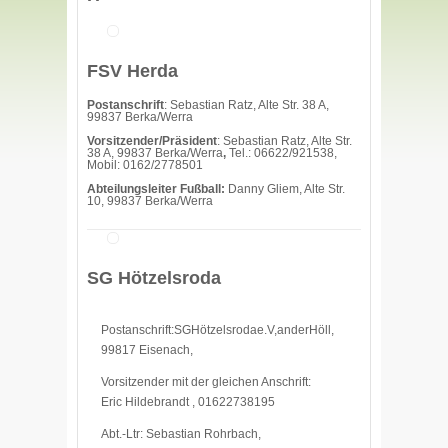
FSV Herda
Postanschrift
: Sebastian Ratz, Alte Str. 38 A,
99837 Berka/Werra
Vorsitzender/Präsident
: Sebastian Ratz, Alte Str.
38 A, 99837 Berka/Werra
,
Tel.: 06622/921538,
Mobil: 0162/2778501
Abteilungsleiter
Fußball:
Danny Gliem, Alte Str.
10, 99837 Berka/Werra
SG Hötzelsroda
Postanschrift:SGHötzelsrodae.V,anderHöll,
99817 Eisenach,
Vorsitzender mit der gleichen Anschrift:
Eric Hildebrandt , 01622738195
Abt.-Ltr: Sebastian Rohrbach,