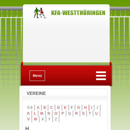
Menü
VEREINE
0-9
A
B
C
D
E
F
G
H
I
J
K
L
M
N
O
P
Q
R
S
T
U
V
W
X
Y
Z
H