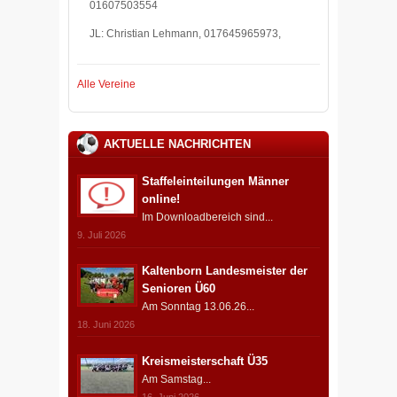
01607503554
JL: Christian Lehmann, 017645965973,
Alle Vereine
AKTUELLE NACHRICHTEN
Staffeleinteilungen Männer
online!
Im Downloadbereich sind...
9. Juli 2026
Kaltenborn Landesmeister der
Senioren Ü60
Am Sonntag 13.06.26...
18. Juni 2026
Kreismeisterschaft Ü35
Am Samstag...
16. Juni 2026