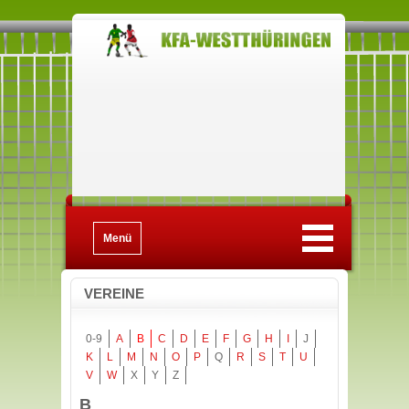
Menü
VEREINE
0-9
A
B
C
D
E
F
G
H
I
J
K
L
M
N
O
P
Q
R
S
T
U
V
W
X
Y
Z
B