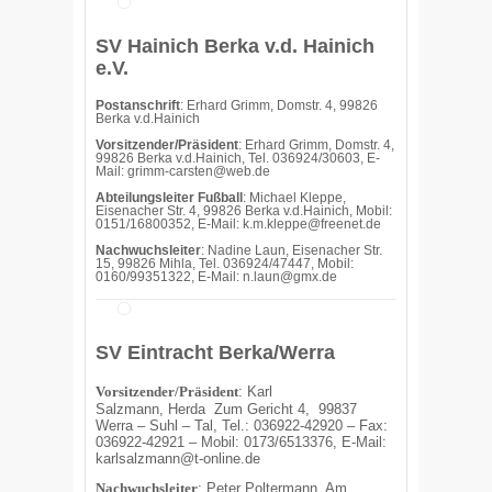
SV Hainich Berka v.d. Hainich
e.V.
Postanschrift
: Erhard Grimm, Domstr. 4, 99826
Berka v.d.Hainich
Vorsitzender/Präsident
: Erhard Grimm, Domstr. 4,
99826 Berka v.d.Hainich, Tel. 036924/30603, E-
Mail: grimm-carsten@web.de
Abteilungsleiter Fußball
: Michael Kleppe,
Eisenacher Str. 4, 99826 Berka v.d.Hainich, Mobil:
0151/16800352, E-Mail: k.m.kleppe@freenet.de
Nachwuchsleiter
: Nadine Laun, Eisenacher Str.
15, 99826 Mihla, Tel. 036924/47447, Mobil:
0160/99351322, E-Mail: n.laun@gmx.de
SV Eintracht Berka/Werra
Vorsitzender/Präsident
:
Karl
Salzmann,
Herda
Zum Gericht 4,
99837
Werra – Suhl – Tal,
Tel.: 036922-42920 – Fax:
036922-42921 – Mobil: 0173/6513376,
E-Mail:
karlsalzmann@t-online.de
Nachwuchsleiter
: Peter Poltermann, Am