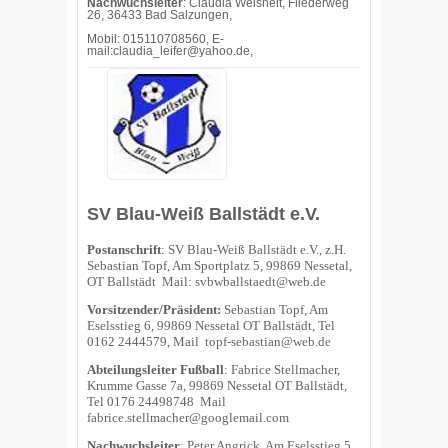
Nachwuchsleiter
: Claudia Weisheit, Fliederweg
26, 36433 Bad Salzungen,
Mobil: 015110708560, E-
mail:claudia_leifer@yahoo.de,
SV Blau-Weiß Ballstädt e.V.
Postanschrift
: SV Blau-Weiß Ballstädt e.V., z.H.
Sebastian Topf, Am Sportplatz 5, 99869 Nessetal,
OT Ballstädt Mail:
svbwballstaedt@web.de
Vorsitzender/Präsident:
Sebastian Topf, Am
Eselsstieg 6, 99869 Nessetal OT Ballstädt, Tel
0162 2444579, Mail
topf-sebastian@web.de
Abteilungsleiter Fußball
: Fabrice Stellmacher,
Krumme Gasse 7a, 99869 Nessetal OT Ballstädt,
Tel 0176 24498748 Mail
fabrice.stellmacher@googlemail.com
Nachwuchsleiter
: Peter Angrick, Am Eselsstieg 5,