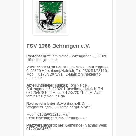
FSV 1968 Behringen e.V.
Postanschrift
:Tom Neidel,Sottengarten 6, 99820
Hörselberg/Hainich
Vorsitzender/Präsident
: Tom Neidel, Sottengarten
6, 99820 Hörselberg/Hainich, Tel. 036254/78166,
Mobil: 0173/7207191 , E-Mail: tom.neidel@t-
online.de
Abteilungsleiter Fußball
: Tom Neidel,
Sottengarten 6, 99820 Hörselberg/Hainich, Tel.
036254/78166, Mobil: 0173/7207191, E-Mail:
tom.neidel@t-online.de
Nachwuchsleiter
:Steve Bischoff, Dr.-
Wagnerstr.7,99820 Hörselberg/Hainich,
Mobil: 01629632215, Mail:
steve.bischoff@fsv1968behringen.de
Platzverantwortlicher
: Gemeinde (Mathias Weil)
0172/3694650