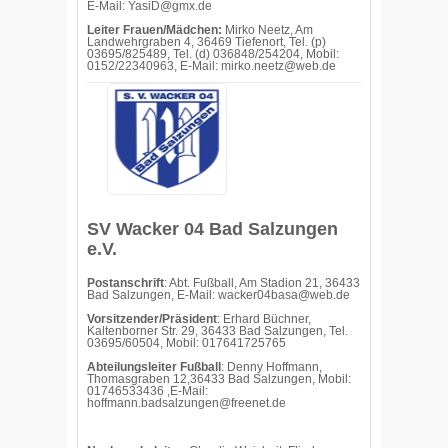
E-Mail: YasiD@gmx.de
Leiter Frauen/Mädchen:
Mirko Neetz, Am
Landwehrgraben 4, 36469 Tiefenort, Tel. (p)
03695/825489, Tel. (d) 036848/254204, Mobil:
0152/22340963, E-Mail: mirko.neetz@web.de
SV Wacker 04 Bad Salzungen
e.V.
Postanschrift
: Abt. Fußball, Am Stadion 21, 36433
Bad Salzungen, E-Mail: wacker04basa@web.de
Vorsitzender/Präsident
: Erhard Büchner,
Kaltenborner Str. 29, 36433 Bad Salzungen, Tel.
03695/60504, Mobil: 017641725765
Abteilungsleiter Fußball
: Denny Hoffmann,
Thomasgraben 12,36433 Bad Salzungen, Mobil:
01746533436 ,E-Mail:
hoffmann.badsalzungen@freenet.de