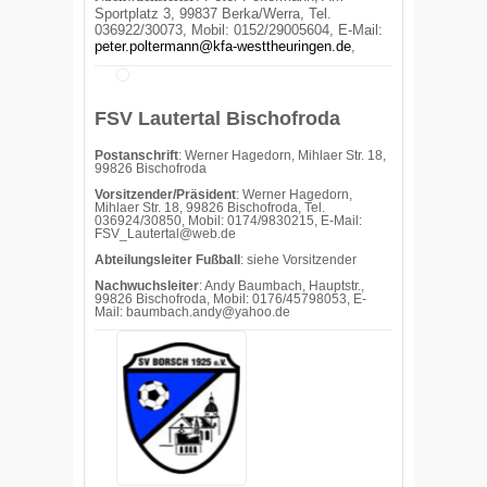
Sportplatz 3, 99837 Berka/Werra,
Tel.
036922/30073, Mobil: 0152/29005604,
E-Mail:
peter.poltermann@kfa-westtheuringen.de
,
FSV Lautertal Bischofroda
Postanschrift
: Werner Hagedorn, Mihlaer Str. 18,
99826 Bischofroda
Vorsitzender/Präsident
: Werner Hagedorn,
Mihlaer Str. 18, 99826 Bischofroda, Tel.
036924/30850, Mobil: 0174/9830215, E-Mail:
FSV_Lautertal@web.de
Abteilungsleiter Fußball
: siehe Vorsitzender
Nachwuchsleiter
: Andy Baumbach, Hauptstr.,
99826 Bischofroda, Mobil: 0176/45798053, E-
Mail: baumbach.andy@yahoo.de