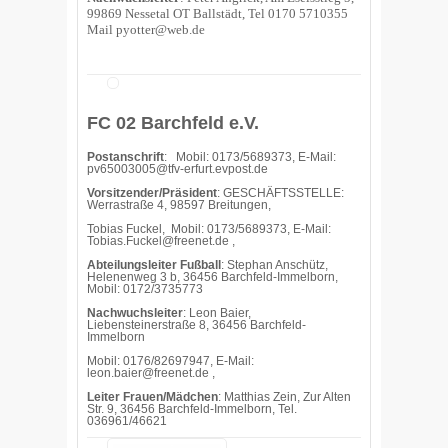
99869 Nessetal OT Ballstädt, Tel 0170 5710355
Mail
pyotter@web.de
FC 02 Barchfeld e.V.
Postanschrift
: Mobil: 0173/5689373, E-Mail:
pv65003005@tfv-erfurt.evpost.de
Vorsitzender/Präsident
: GESCHÄFTSSTELLE:
Werrastraße 4, 98597 Breitungen,
Tobias Fuckel, Mobil: 0173/5689373, E-Mail:
Tobias.Fuckel@freenet.de ,
Abteilungsleiter Fußball
: Stephan Anschütz,
Helenenweg 3 b, 36456 Barchfeld-Immelborn,
Mobil: 0172/3735773
Nachwuchsleiter
: Leon Baier,
Liebensteinerstraße 8, 36456 Barchfeld-
Immelborn
Mobil: 0176/82697947, E-Mail:
leon.baier@freenet.de ,
Leiter Frauen/Mädchen
: Matthias Zein, Zur Alten
Str. 9, 36456 Barchfeld-Immelborn, Tel.
036961/46621