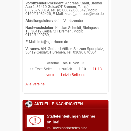
Vorsitzender/Präsident:
Andreas Knauf, Bremer
Aue 1, 36419 Geisa/OT Bremen, Tel. (p)
036967/70819, Tel. (d) 06672/868542, Mobil:
0160/97982426, E-Mail: knauf_andreas@web.de
Abteilungsleiter:
siehe Vorsitzender
Nachwuchsleiter
: Kristian Schmidt, Steingasse
13, 36419 Geisa /OT Bremen, Mobil:
0172/7499789,
E-Mail: info@sgb-rhoen.de
Verantw. AH
: Gerhard Völker, Str. zum Sportplatz,
36419 Geisa/OT Bremen, Tel. 036967/70504
Vereine 1 bis 10 von 13
«« Erste Seite
« zurück
1-10
11-13
vor »
Letzte Seite »»
Alle Vereine
AKTUELLE NACHRICHTEN
Staffeleinteilungen Männer
online!
Im Downloadbereich sind...