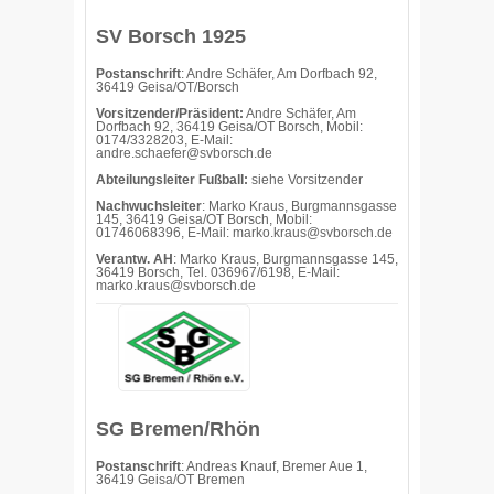
SV Borsch 1925
Postanschrift
: Andre Schäfer, Am Dorfbach 92,
36419 Geisa/OT/Borsch
Vorsitzender/Präsident:
Andre Schäfer, Am
Dorfbach 92, 36419 Geisa/OT Borsch, Mobil:
0174/3328203, E-Mail:
andre.schaefer@svborsch.de
Abteilungsleiter Fußball:
siehe Vorsitzender
Nachwuchsleiter
: Marko Kraus, Burgmannsgasse
145, 36419 Geisa/OT Borsch, Mobil:
01746068396, E-Mail: marko.kraus@svborsch.de
Verantw. AH
: Marko Kraus, Burgmannsgasse 145,
36419 Borsch, Tel. 036967/6198, E-Mail:
marko.kraus@svborsch.de
SG Bremen/Rhön
Postanschrift
: Andreas Knauf, Bremer Aue 1,
36419 Geisa/OT Bremen