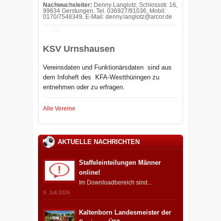
Nachwuchsleiter:
Denny Langlotz, Schlossstr. 16,
99834 Gerstungen, Tel. 036927/91036, Mobil:
0170/7548349, E-Mail: denny.langlotz@arcor.de
KSV Urnshausen
Vereinsdaten und Funktionärsdaten sind aus
dem Infoheft des
KFA-Westthüringen zu
entnehmen oder zu erfragen.
Alle Vereine
AKTUELLE NACHRICHTEN
Staffeleinteilungen Männer
online!
Im Downloadbereich sind...
9. Juli 2026
Kaltenborn Landesmeister der