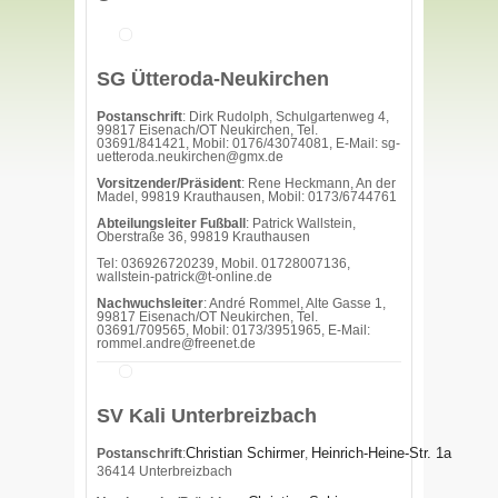
SG Ütteroda-Neukirchen
Postanschrift
: Dirk Rudolph, Schulgartenweg 4,
99817 Eisenach/OT Neukirchen, Tel.
03691/841421, Mobil: 0176/43074081, E-Mail: sg-
uetteroda.neukirchen@gmx.de
Vorsitzender/Präsident
: Rene Heckmann, An der
Madel, 99819 Krauthausen, Mobil: 0173/6744761
Abteilungsleiter Fußball
: Patrick Wallstein,
Oberstraße 36, 99819 Krauthausen
Tel: 036926720239, Mobil. 01728007136,
wallstein-patrick@t-online.de
Nachwuchsleiter
: André Rommel, Alte Gasse 1,
99817 Eisenach/OT Neukirchen, Tel.
03691/709565, Mobil: 0173/3951965, E-Mail:
rommel.andre@freenet.de
SV Kali Unterbreizbach
Christian Schirmer
Heinrich-Heine-Str. 1a
Postanschrift
:
,
36414 Unterbreizbach