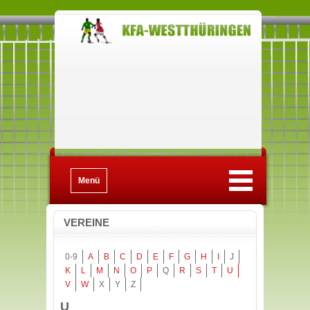
Menü
VEREINE
0-9
A
B
C
D
E
F
G
H
I
J
K
L
M
N
O
P
Q
R
S
T
U
V
W
X
Y
Z
U