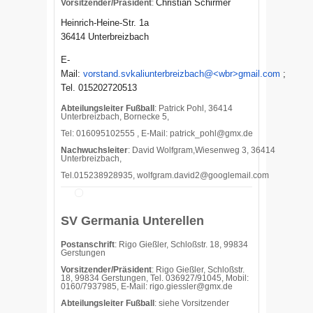
Christian Schirmer
Vorsitzender/Präsident
:
Heinrich-Heine-Str. 1a
36414 Unterbreizbach
E-
Mail:
vorstand.svkaliunterbreizbach@<wbr>gmail.com
;
Tel. 015202720513
Abteilungsleiter Fußball
: Patrick Pohl, 36414
Unterbreizbach, Bornecke 5,
Tel: 016095102555 , E-Mail:
patrick_pohl@gmx.de
Nachwuchsleiter
: David Wolfgram,Wiesenweg 3, 36414
Unterbreizbach,
Tel.015238928935, wolfgram.david2@googlemail.com
SV Germania Unterellen
Postanschrift
: Rigo Gießler, Schloßstr. 18, 99834
Gerstungen
Vorsitzender/Präsident
: Rigo Gießler, Schloßstr.
18, 99834 Gerstungen, Tel. 036927/91045, Mobil:
0160/7937985, E-Mail: rigo.giessler@gmx.de
Abteilungsleiter Fußball
: siehe Vorsitzender