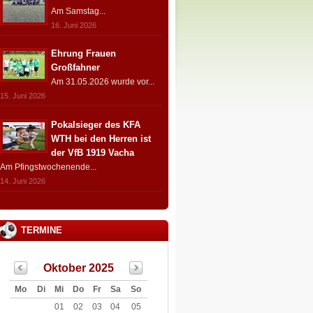
Am Samstag...
16. Juni 2026
Ehrung Frauen
Großfahner
Am 31.05.2026 wurde vor...
15. Juni 2026
Pokalsieger des KFA
WTH bei den Herren ist
der VfB 1919 Vacha
Am Pfingstwochenende...
14. Juni 2026
TERMINE
Oktober 2025
Mo
Di
Mi
Do
Fr
Sa
So
01
02
03
04
05