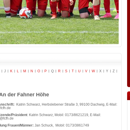
J
K
L
M
N
O
P
Q
R
S
T
U
V
W
X
Y
Z
An der Fahner Höhe
nschrift:
Katrin Schwarz, Herbslebener Straße 3, 99100 Dachwig, E-Mail:
fcfh.de
tzende/Präsident
: Katrin Schwarz, Mobil: 0173/8621219, E-Mail:
n@fcfh.de
ilung Frauen/Männer:
Jan Schuck, Mobil: 0173/3861749