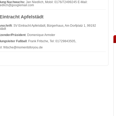
ilung Nachwuchs:
Jan Niedlich, Mobil: 0176/72499245 E-Mail:
iedlich@googlemail.com
Eintracht Apfelstädt
nschrift
: SV Eintracht Apfelstädt, Bürgerhaus, Am Dorfplatz 1, 99192
städt
tzender/Präsident
: Domenique Armster
lungsleiter Fußball
: Frank Fritsche, Tel: 01729843505,
il:
fritsche@momentsforyou.de