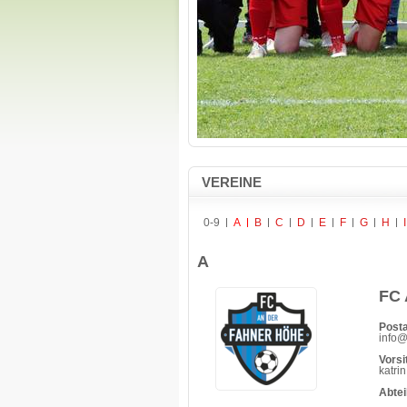
VEREINE
0-9
A
B
C
D
E
F
G
H
I
A
FC 
Posta
info@
Vorsi
katri
Abte