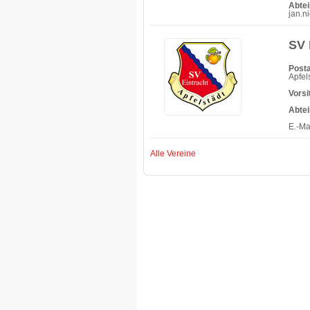
Abte
jan.n
SV 
Posta
Apfel
Vorsi
Abtei
E.-Ma
Alle Vereine