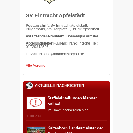
SV Eintracht Apfelstädt
Postanschrift
: SV Eintracht Apfelstädt,
Bürgerhaus, Am Dorfplatz 1, 99192 Apfelstädt
Vorsitzender/Präsident
: Domenique Armster
Abteilungsleiter Fußball
: Frank Fritsche, Tel:
01729843505,
E.-Mail:
fritsche@momentsforyou.de
Alle Vereine
AKTUELLE NACHRICHTEN
Staffeleinteilungen Männer
online!
Im Downloadbereich sind...
9. Juli 2026
Kaltenborn Landesmeister der