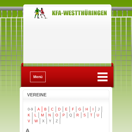
Menü
VEREINE
0-9
A
B
C
D
E
F
G
H
I
J
K
L
M
N
O
P
Q
R
S
T
U
V
W
X
Y
Z
A