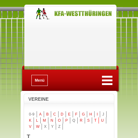
Menü
VEREINE
0-9
A
B
C
D
E
F
G
H
I
J
K
L
M
N
O
P
Q
R
S
T
U
V
W
X
Y
Z
T