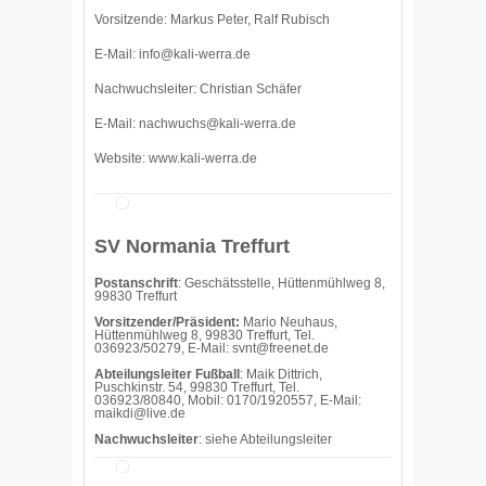
Vorsitzende: Markus Peter, Ralf Rubisch
E-Mail:
info@kali-werra.de
Nachwuchsleiter: Christian Schäfer
E-Mail:
nachwuchs@kali-werra.de
Website:
www.kali-werra.de
SV Normania Treffurt
Postanschrift
: Geschätsstelle, Hüttenmühlweg 8,
99830 Treffurt
Vorsitzender/Präsident:
Mario Neuhaus,
Hüttenmühlweg 8, 99830 Treffurt, Tel.
036923/50279, E-Mail: svnt@freenet.de
Abteilungsleiter Fußball
: Maik Dittrich,
Puschkinstr. 54, 99830 Treffurt, Tel.
036923/80840, Mobil: 0170/1920557, E-Mail:
maikdi@live.de
Nachwuchsleiter
: siehe Abteilungsleiter