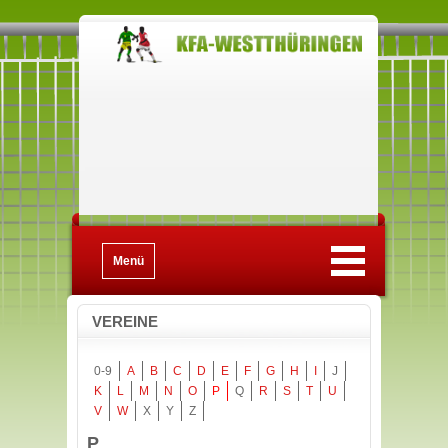
Menü
VEREINE
0-9
A
B
C
D
E
F
G
H
I
J
K
L
M
N
O
P
Q
R
S
T
U
V
W
X
Y
Z
P