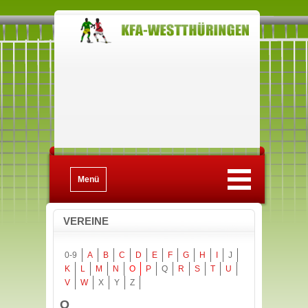
Menü
VEREINE
0-9
A
B
C
D
E
F
G
H
I
J
K
L
M
N
O
P
Q
R
S
T
U
V
W
X
Y
Z
O