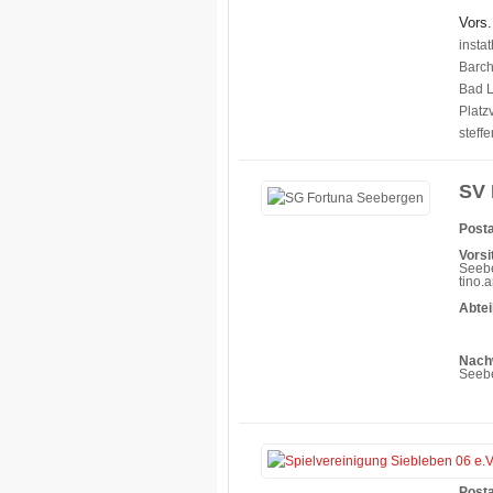
Vors.
insta
Barch
Bad L
Platz
steff
SV 
Posta
Vorsi
Seebe
tino.
Abtei
Nach
Seeb
Posta