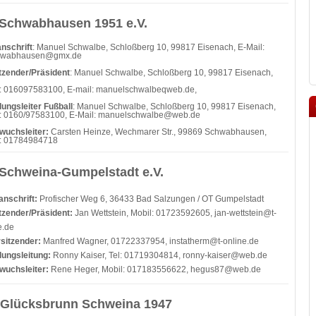
Schwabhausen 1951 e.V.
nschrift
: Manuel Schwalbe, Schloßberg 10, 99817 Eisenach, E-Mail:
hwabhausen@gmx.de
tzender/Präsident
: Manuel Schwalbe, Schloßberg 10, 99817 Eisenach,
: 016097583100, E-mail: manuelschwalbeqweb.de,
lungsleiter Fußball
: Manuel Schwalbe, Schloßberg 10, 99817 Eisenach,
: 0160/97583100, E-Mail:
manuelschwalbe@web.de
wuchsleiter:
Carsten Heinze, Wechmarer Str., 99869 Schwabhausen,
l: 01784984718
Schweina-Gumpelstadt e.V.
anschrift:
Profischer Weg 6, 36433 Bad Salzungen / OT Gumpelstadt
tzender/Präsident:
Jan Wettstein, Mobil: 01723592605,
jan-wettstein@t-
e.de
rsitzend
er:
Manfred Wagner, 01722337954,
instatherm@t-online.de
lungsleitung:
Ronny Kaiser, Tel: 01719304814,
ronny-kaiser@web.de
wuchsleiter:
Rene Heger, Mobil: 017183556622,
hegus87@web.de
Glücksbrunn Schweina 1947