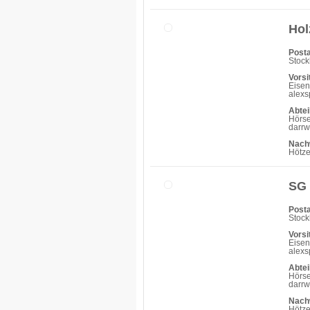
Hol
Posta
Stoc
Vorsi
Eisen
alex
Abtei
Hörse
darr
Nach
Hötze
SG 
Posta
Stoc
Vorsi
Eisen
alex
Abtei
Hörse
darr
Nach
Hötze