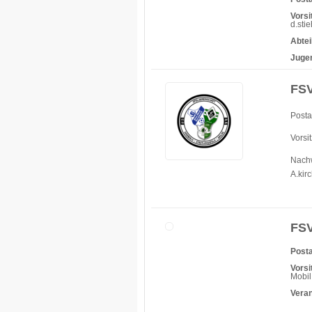
Vorsi
d.sti
Abtei
Jugen
FSV
Posta
Vorsi
Nachw
A.k
FSV
Posta
Vorsi
Mobil
Vera