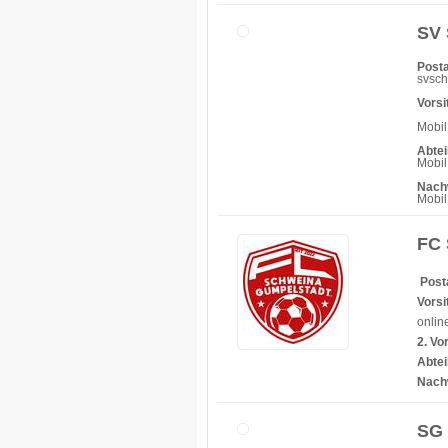
SV 
Posta
svsc
Vorsi
Mobil
Abtei
Mobil
Nach
Mobi
FC 
Post
Vorsi
onlin
2. Vo
Abtei
Nach
SG 