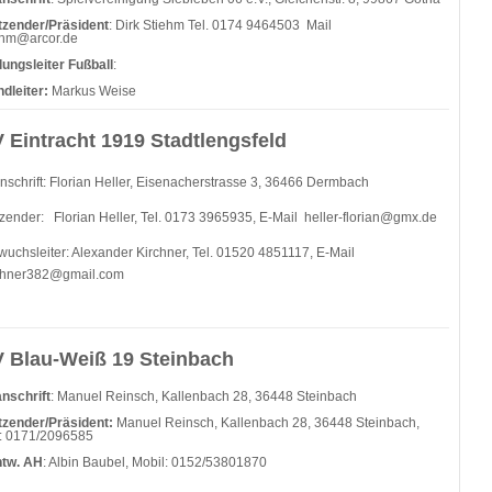
tzender/Präsident
: Dirk Stiehm Tel. 0174 9464503 Mail
ehm@arcor.de
lungsleiter Fußball
:
dleiter:
Markus Weise
 Eintracht 1919 Stadtlengsfeld
nschrift: Florian Heller, Eisenacherstrasse 3, 36466 Dermbach
tzender: Florian Heller, Tel. 0173 3965935, E-Mail
heller-florian@gmx.de
uchsleiter: Alexander Kirchner, Tel. 01520 4851117, E-Mail
irchner382@gmail.com
 Blau-Weiß 19 Steinbach
nschrift
: Manuel Reinsch, Kallenbach 28, 36448 Steinbach
tzender/Präsident:
Manuel Reinsch, Kallenbach 28, 36448 Steinbach,
: 0171/2096585
ntw. AH
: Albin Baubel, Mobil: 0152/53801870