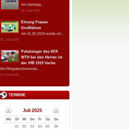
Am Samstag...
16. Juni 2026
Ehrung Frauen
Großfahner
Am 31.05.2026 wurde vor...
15. Juni 2026
Pokalsieger des KFA
WTH bei den Herren ist
der VfB 1919 Vacha
Am Pfingstwochenende...
14. Juni 2026
TERMINE
Juli 2025
Mo
Di
Mi
Do
Fr
Sa
So
01
02
03
04
05
06