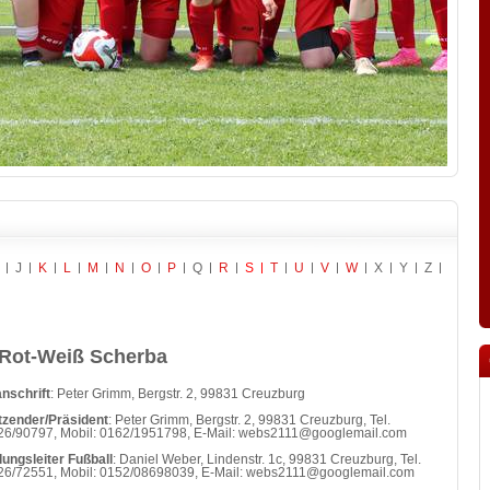
J
K
L
M
N
O
P
Q
R
S
T
U
V
W
X
Y
Z
Rot-Weiß Scherba
nschrift
: Peter Grimm, Bergstr. 2, 99831 Creuzburg
tzender/Präsident
: Peter Grimm, Bergstr. 2, 99831 Creuzburg, Tel.
6/90797, Mobil: 0162/1951798, E-Mail: webs2111@googlemail.com
lungsleiter Fußball
: Daniel Weber, Lindenstr. 1c, 99831 Creuzburg, Tel.
6/72551, Mobil: 0152/08698039, E-Mail: webs2111@googlemail.com