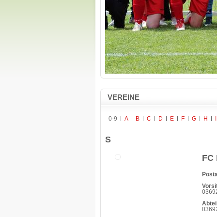
VEREINE
0-9
A
B
C
D
E
F
G
H
I
S
FC 
Posta
Vorsi
03692
Abtei
03692