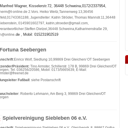
Manfred Wagner, Kisselerstr.72, 36448 Schweina,0172/2337954,
therm@t-online.de 2.Vors. Heiko Weitz,Tannenweg 13,36456
feld,01743361188, Jugendleiter: Katrin Ströder, Thomas Mannstr.11,36448
iebenstein, 0145901602797, katrin,stroeder@gmail.com,
verantwortlicher:Steffen Dietzel,36448 Schweina,Katharinenstraße 29,
.de , Mobil: 015231902519
en@online
Fortuna Seebergen
nschrift
:Enrico Wolf, Siedlung 10,99869 Drei Gleichen/ OT Seebergen
tzender/Präsident:
Tino Armster, Schillerstr. 178 B, 99869 Drei Gleichen/OT
rgen, Tel. 036256/20586, Mobil: 0173/5665639, E-Mail:
armster@freenet.de
lungsleiter Fußball
: siehe Postanschrift
wuchsleiter
: Roberto Lehmann, Am Berg 3, 99869 Drei Gleichen/OT
ergen
Spielvereinigung Siebleben 06 e.V.
nschrift
: Spielvereinigung Siebleben 06 e.V., Gleichenstr. 8, 99867 Gotha