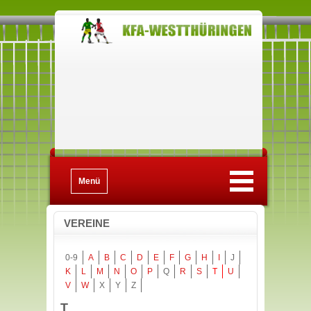
Menü
VEREINE
0-9
A
B
C
D
E
F
G
H
I
J
K
L
M
N
O
P
Q
R
S
T
U
V
W
X
Y
Z
T