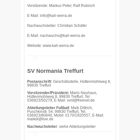
Vorsitzende: Markus Peter, Ralf Rubisch
E-Mail:
info@kali-werra.de
Nachwuchsleiter: Christian Schäfer
E-Mail:
nachwuchs@kali-werra.de
Website:
www.kali-werra.de
SV Normania Treffurt
Postanschrift
: Geschätsstelle, Hüttenmühlweg 8,
99830 Treffurt
Vorsitzender/Präsident:
Mario Neuhaus,
Hüttenmühlweg 8, 99830 Treffurt, Tel.
036923/50279, E-Mail: svnt@freenet.de
Abteilungsleiter Fußball
: Maik Dittrich,
Puschkinstr. 54, 99830 Treffurt, Tel.
036923/80840, Mobil: 0170/1920557, E-Mail:
maikdi@live.de
Nachwuchsleiter
: siehe Abteilungsleiter