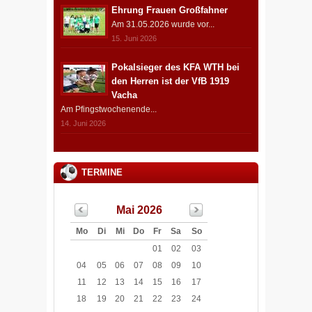
Ehrung Frauen Großfahner
Am 31.05.2026 wurde vor...
15. Juni 2026
Pokalsieger des KFA WTH bei
den Herren ist der VfB 1919
Vacha
Am Pfingstwochenende...
14. Juni 2026
TERMINE
Mai 2026
Mo
Di
Mi
Do
Fr
Sa
So
01
02
03
04
05
06
07
08
09
10
11
12
13
14
15
16
17
18
19
20
21
22
23
24