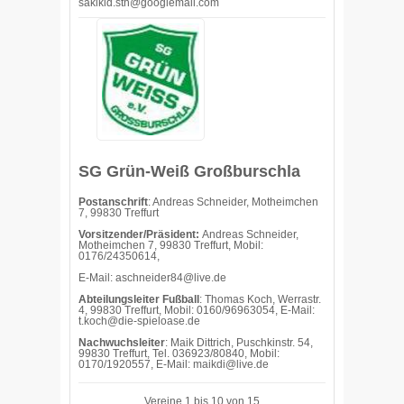
sakikid.sth@googlemail.com
SG Grün-Weiß Großburschla
Postanschrift
: Andreas Schneider, Motheimchen
7, 99830 Treffurt
Vorsitzender/Präsident:
Andreas Schneider,
Motheimchen 7, 99830 Treffurt, Mobil:
0176/24350614,
E-Mail: aschneider84@live.de
Abteilungsleiter Fußball
: Thomas Koch, Werrastr.
4, 99830 Treffurt, Mobil: 0160/96963054, E-Mail:
t.koch@die-spieloase.de
Nachwuchsleiter
: Maik Dittrich, Puschkinstr. 54,
99830 Treffurt, Tel. 036923/80840, Mobil:
0170/1920557, E-Mail: maikdi@live.de
Vereine 1 bis 10 von 15