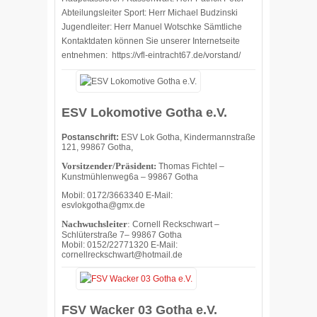
Abteilungsleiter Sport: Herr Michael Budzinski
Jugendleiter: Herr Manuel Wotschke Sämtliche
Kontaktdaten können Sie unserer Internetseite
entnehmen: https://vfl-eintracht67.de/vorstand/
ESV Lokomotive Gotha e.V.
Postanschrift:
ESV Lok Gotha, Kindermannstraße
121, 99867 Gotha,
Vorsitzender/Präsident:
Thomas Fichtel –
Kunstmühlenweg6a – 99867 Gotha
Mobil: 0172/3663340 E-Mail:
esvlokgotha@gmx.de
Nachwuchsleiter
:
Cornell Reckschwart –
Schlüterstraße 7– 99867 Gotha
Mobil: 0152/22771320 E-Mail:
cornellreckschwart@hotmail.de
FSV Wacker 03 Gotha e.V.