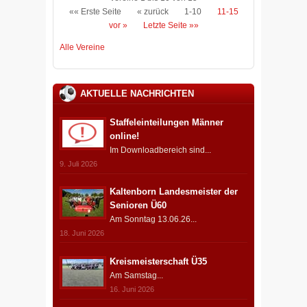
«« Erste Seite
« zurück
1-10
11-15
vor »
Letzte Seite »»
Alle Vereine
AKTUELLE NACHRICHTEN
Staffeleinteilungen Männer
online!
Im Downloadbereich sind...
9. Juli 2026
Kaltenborn Landesmeister der
Senioren Ü60
Am Sonntag 13.06.26...
18. Juni 2026
Kreismeisterschaft Ü35
Am Samstag...
16. Juni 2026