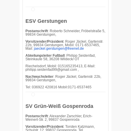
ESV Gerstungen
Postanschrift
: Roberto Schneider, Fröbelstraße 5,
99834 Gerstungen,
Vorsitzender/Präsident
: Roger Jäckel, Gartenstr.
22b, 99834 Gerstungen, Mobil: 0171-6537465,
Mail:
jaeckel.gerstungen@freenet.de
Abteilungsleiter Fußball
: Philipp Seidenfad,
Steinkaute 58, 36208 Wildeck/ OT
Riechelsdorf, Mobil: 015165235413, E-Mail:
philipp.seidenfad99@gmail.com ,
Nachwuchsleiter
: Roger Jäckel, Gartenstr. 22b,
99834 Gerstungen,
Tel: 036922 420816 Mobil:0171-6537465
SV Grün-Weiß Gospenroda
Postanschrift
: Alexander Zarschler, Erich-
Weinert-Str. 2, 99837 Gospenroda
Vorsitzender/Präsident
: Torsten Katzmann,
Schulstr. 12, 99837 Gospenroda, Tel.