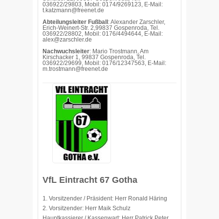
036922/29803, Mobil: 0174/9269123, E-Mail:
t.katzmann@freenet.de
Abteilungsleiter Fußball
: Alexander Zarschler,
Erich-Weinert-Str. 2,99837 Gospenroda, Tel.
036922/28802, Mobil: 0176/4494644, E-Mail:
alex@zarschler.de
Nachwuchsleiter
: Mario Trostmann, Am
Kirschacker 1, 99837 Gospenroda, Tel.
036922/29699, Mobil: 0176/12347563, E-Mail:
m.trostmann@freenet.de
VfL Eintracht 67 Gotha
1. Vorsitzender / Präsident: Herr Ronald Häring
2. Vorsitzender: Herr Maik Schulz
Hauptkassierer / Kassenwart: Herr Patrick Peter