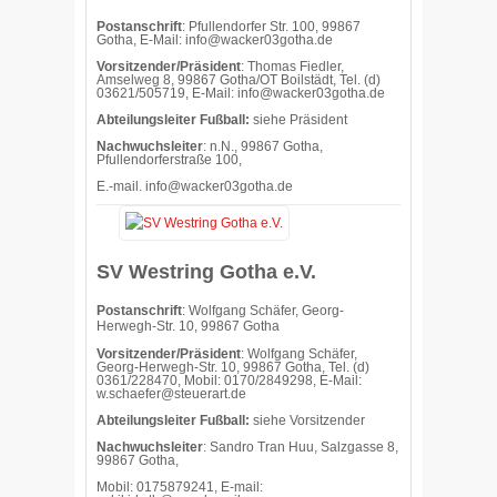
Postanschrift
: Pfullendorfer Str. 100, 99867
Gotha, E-Mail: info@wacker03gotha.de
Vorsitzender/Präsident
: Thomas Fiedler,
Amselweg 8, 99867 Gotha/OT Boilstädt, Tel. (d)
03621/505719, E-Mail: info@wacker03gotha.de
Abteilungsleiter Fußball:
siehe Präsident
Nachwuchsleiter
: n.N., 99867 Gotha,
Pfullendorferstraße 100,
E.-mail.
info@wacker03gotha.de
SV Westring Gotha e.V.
Postanschrift
: Wolfgang Schäfer, Georg-
Herwegh-Str. 10, 99867 Gotha
Vorsitzender/Präsident
: Wolfgang Schäfer,
Georg-Herwegh-Str. 10, 99867 Gotha, Tel. (d)
0361/228470, Mobil: 0170/2849298, E-Mail:
w.schaefer@steuerart.de
Abteilungsleiter Fußball:
siehe Vorsitzender
Nachwuchsleiter
: Sandro Tran Huu, Salzgasse 8,
99867 Gotha,
Mobil: 0175879241, E-mail: