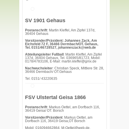
SV 1901 Gehaus
Postanschrift
: Martin Kleffel, Am Zipfel 137d,
36404 Gehaus
Vorsitzender/Präsident: Johannes Zack, Am
Eichsfeld 72 F, 36466 Dermbach/OT. Gehaus,
Tel. 0151/46728527, johanneszack@web.de
Abteilungsleiter Fußball
: Martin Kleffel, Am Zipfel
137d, 36404 Gehaus, Tel. 036965/81723, Mobil:
0178/4783106, E-Mail: martin.kleffel@gmx.de
Nachwuchsleiter
: Christian Speck, Mittlere Str. 28,
36466 Dermbach/ OT.Gehaus
Tel. 0151/ 43220635
FSV Ulstertal Geisa 1866
Postanschrift
: Markus Oettel, am Dorfbach 116,
36419 Geisa/ OT. Borsch
Vorsitzender/Präsident
: Markus Oettel, am
Dorfbach 116, 36419 Geisa,OT Borsch
Mobil: 016094662864, M-Oettel@web.de,