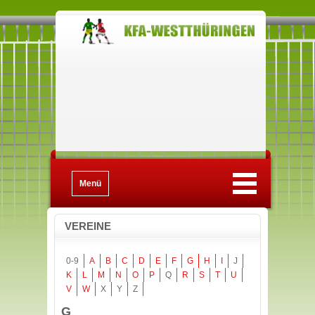
Menü
VEREINE
0-9
A
B
C
D
E
F
G
H
I
J
K
L
M
N
O
P
Q
R
S
T
U
V
W
X
Y
Z
G