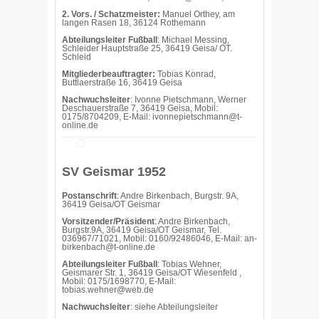
2. Vors. / Schatzmeister:
Manuel Orthey, am
langen Rasen 18, 36124 Rothemann
Abteilungsleiter Fußball
: Michael Messing,
Schleider Hauptstraße 25, 36419 Geisa/ OT.
Schleid
Mitgliederbeauftragter:
Tobias Konrad,
Buttlaerstraße 16, 36419 Geisa
Nachwuchsleiter
: Ivonne Pietschmann, Werner
Deschauerstraße 7, 36419 Geisa, Mobil:
0175/8704209, E-Mail: ivonnepietschmann@t-
online.de
SV Geismar 1952
Postanschrift
: Andre Birkenbach, Burgstr. 9A,
36419 Geisa/OT Geismar
Vorsitzender/Präsident
: Andre Birkenbach,
Burgstr.9A, 36419 Geisa/OT Geismar, Tel.
036967/71021, Mobil: 0160/92486046, E-Mail: an-
birkenbach@t-online.de
Abteilungsleiter Fußball
: Tobias Wehner,
Geismarer Str. 1, 36419 Geisa/OT Wiesenfeld ,
Mobil: 0175/1698770, E-Mail:
tobias.wehner@web.de
Nachwuchsleiter
: siehe Abteilungsleiter