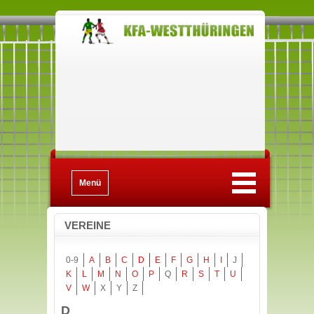
Menü
VEREINE
0-9
A
B
C
D
E
F
G
H
I
J
K
L
M
N
O
P
Q
R
S
T
U
V
W
X
Y
Z
D