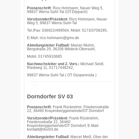
Postanschrift
: Rico Hohmann, Neuer Weg 5,
99837 Werra-Suhl-Tal (OT.Dippach)
Vorsitzender/Präsident
: Rico Hohmann, Neuer
Weg 5, 99837 Werra-Suhl-Tal
Tel./Fax: 036922/499564, Mobil: 0173/3708295,
E-Mail: rico.hohmann@gmx.de
Abteilungsleiter Fußball:
Marian Muhm,
Bergstraße 20, 36208 Wildeck-Obersuhl,
Mobil. 01745910685
Nachwuchsleiter und 2. Vors.:
Michael Seidl,
Riedweg 11, 01717448242,
99837 Werra-Suhl-Tal ( OT Gospenroda )
Dorndorfer SV 03
Postanschrift
: Frank Rückriehm, Friedensstraße
22, 36460 Krayenberggemeinde/OT Dorndorf
Vorsitzender/Präsident
: Frank Rückriehm,
Friedensstraße 22, 36460
Krayenberggemeinde/OT Dorndorf, E-Mail:
kontakt@dsv03.de
Abteilungsleiter Fußball
: Marcel Meiß, Über der