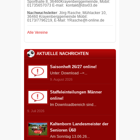
Sporthalle 8, 36460Krayenberggemeinde, Mobil:
01735657073 E-mail: kontakt@dsv03.de
Nachwuchsleiter
: Jörg Rasche, Mühlacker 10,
36460 Krayenberggemeinde Mobil:
0173/7796219, E-Mail: YRasche@t-online.de
Alle Vereine
AKTUELLE NACHRICHTEN
Saisonheft 26/27 online!
Unter: Download -->...
9. August 2026
Staffeleinteilungen Männer
online!
Im Downloadbereich sind...
9. Juli 2026
Kaltenborn Landesmeister der
Senioren Ü60
Am Sonntag 13.06.26...