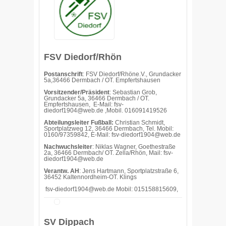
FSV Diedorf/Rhön
Postanschrift
: FSV Diedorf/Rhöne.V., Grundacker
5a,36466 Dermbach / OT. Empfertshausen
Vorsitzender/Präsident
: Sebastian Grob,
Grundacker 5a, 36466 Dermbach / OT.
Empfertshausen, E-Mail:
fsv-
diedorf1904@web.de ,Mobil. 016091419526
Abteilungsleiter Fußball:
Christian Schmidt,
Sportplatzweg 12, 36466 Dermbach, Tel. Mobil:
0160/97359842, E-Mail: fsv-diedorf1904@web.de
Nachwuchsleiter
: Niklas Wagner, Goethestraße
2a, 36466 Dermbach/ OT. Zella/Rhön, Mail: fsv-
diedorf1904@web.de
Verantw. AH
: Jens Hartmann, Sportplatzstraße 6,
36452 Kaltennordheim-OT. Klings
fsv-diedorf1904@web.de Mobil: 015158815609,
SV Dippach