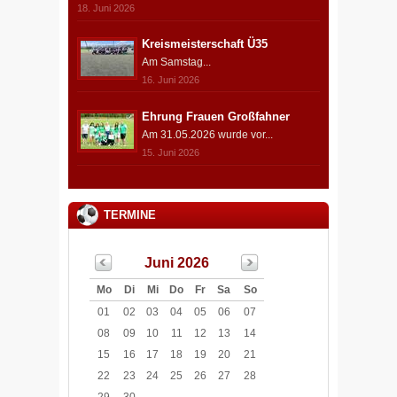
18. Juni 2026
Kreismeisterschaft Ü35
Am Samstag...
16. Juni 2026
Ehrung Frauen Großfahner
Am 31.05.2026 wurde vor...
15. Juni 2026
TERMINE
Juni 2026
Mo
Di
Mi
Do
Fr
Sa
So
01
02
03
04
05
06
07
08
09
10
11
12
13
14
15
16
17
18
19
20
21
22
23
24
25
26
27
28
29
30