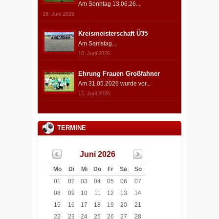
Am Sonntag 13.06.26...
18. Juni 2026
Kreismeisterschaft Ü35
Am Samstag...
16. Juni 2026
Ehrung Frauen Großfahner
Am 31.05.2026 wurde vor...
15. Juni 2026
TERMINE
Juni 2026
Mo
Di
Mi
Do
Fr
Sa
So
01
02
03
04
05
06
07
08
09
10
11
12
13
14
15
16
17
18
19
20
21
22
23
24
25
26
27
28