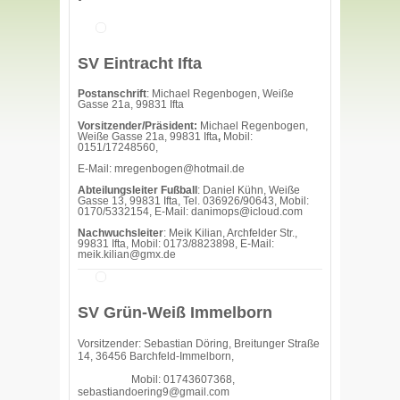
SV Eintracht Ifta
Postanschrift
: Michael Regenbogen, Weiße
Gasse 21a, 99831 Ifta
Vorsitzender/Präsident:
Michael Regenbogen,
Weiße Gasse 21a, 99831 Ifta
,
Mobil:
0151/17248560,
E-Mail: mregenbogen@hotmail.de
Abteilungsleiter Fußball
: Daniel Kühn, Weiße
Gasse 13, 99831 Ifta, Tel. 036926/90643, Mobil:
0170/5332154, E-Mail: danimops@icloud.com
Nachwuchsleiter
: Meik Kilian, Archfelder Str.,
99831 Ifta, Mobil: 0173/8823898, E-Mail:
meik.kilian@gmx.de
SV Grün-Weiß Immelborn
Vorsitzender: Sebastian Döring, Breitunger Straße
14, 36456 Barchfeld-Immelborn,
Mobil: 01743607368,
sebastiandoering9@gmail.com