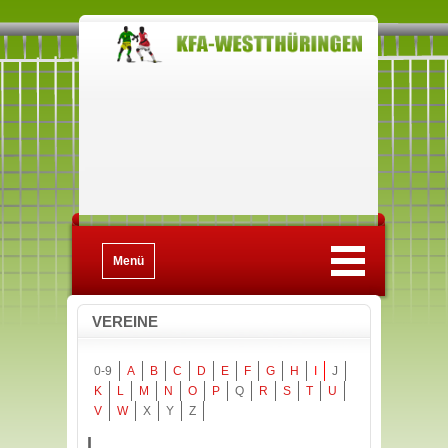
Menü
VEREINE
0-9
A
B
C
D
E
F
G
H
I
J
K
L
M
N
O
P
Q
R
S
T
U
V
W
X
Y
Z
I