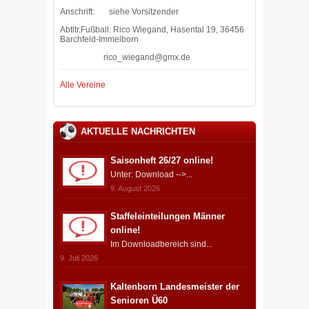
Anschrift: siehe Vorsitzender
Abtltr.Fußball: Rico Wiegand, Hasental 19, 36456
Barchfeld-Immelborn
rico_wiegand@gmx.de
Alle Vereine
AKTUELLE NACHRICHTEN
Saisonheft 26/27 online!
Unter: Download -->...
9. August 2026
Staffeleinteilungen Männer
online!
Im Downloadbereich sind...
9. Juli 2026
Kaltenborn Landesmeister der
Senioren Ü60