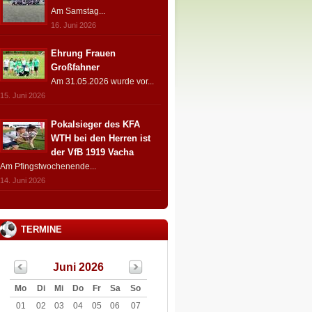
Am Samstag...
16. Juni 2026
Ehrung Frauen
Großfahner
Am 31.05.2026 wurde vor...
15. Juni 2026
Pokalsieger des KFA
WTH bei den Herren ist
der VfB 1919 Vacha
Am Pfingstwochenende...
14. Juni 2026
TERMINE
Juni 2026
Mo
Di
Mi
Do
Fr
Sa
So
01
02
03
04
05
06
07