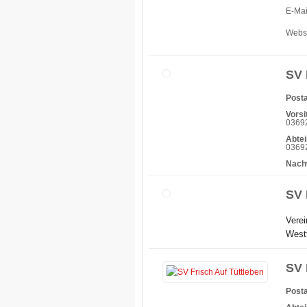
E-Mai
Webs
SV 
Posta
Vorsi
03692
Abtei
03692
Nach
SV 
Verei
Westt
SV 
Posta