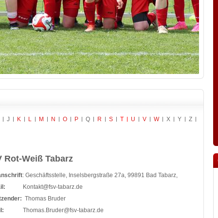
J
K
L
M
N
O
P
Q
R
S
T
U
V
W
X
Y
Z
 Rot-Weiß Tabarz
nschrift
: Geschäftsstelle, Inselsbergstraße 27a, 99891 Bad Tabarz,
l:
Kontakt@fsv-tabarz.de
itzender:
Thomas Bruder
Mail:
Thomas.Bruder@fsv-tabarz.de