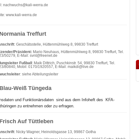
l:
nachwuchs@kali-werra.de
ite:
www.kali-werra.de
Normania Treffurt
nschrift
: Geschätsstelle, Hüttenmühlweg 8, 99830 Treffurt
tzender/Präsident:
Mario Neuhaus, Hüttenmühlweg 8, 99830 Treffurt, Tel.
3/50279, E-Mail: svnt@freenet.de
lungsleiter Fußball
: Maik Dittrich, Puschkinstr. 54, 99830 Treffurt, Tel.
3/80840, Mobil: 0170/1920557, E-Mail: maikdi@live.de
wuchsleiter
: siehe Abteilungsleiter
Blau-Weiß Tüngeda
nsdaten und Funktionärsdaten sind aus dem Infoheft des
KFA-
hüringen zu entnehmen oder zu erfragen.
Frisch Auf Tüttleben
nschrift
: Nicky Wagner, Heinoldsgasse 13, 99867 Gotha