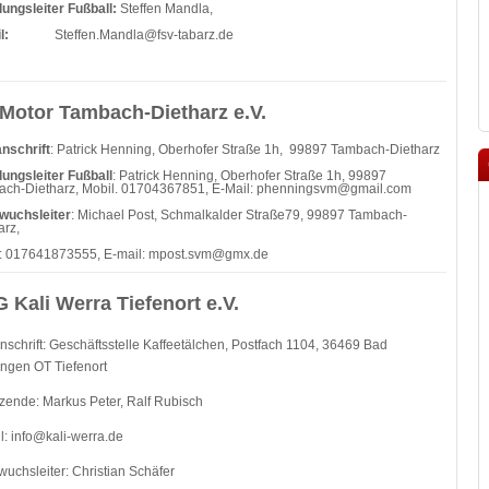
lungsleiter Fußball:
Steffen Mandla,
l:
Steffen.Mandla@fsv-tabarz.de
Motor Tambach-Dietharz e.V.
nschrift
: Patrick Henning, Oberhofer Straße 1h, 99897 Tambach-Dietharz
lungsleiter Fußball
: Patrick Henning, Oberhofer Straße 1h, 99897
ch-Dietharz, Mobil. 01704367851, E-Mail:
phenningsvm@gmail.com
wuchsleiter
: Michael Post, Schmalkalder Straße79, 99897 Tambach-
arz,
: 017641873555, E-mail:
mpost.svm@gmx.de
 Kali Werra Tiefenort e.V.
nschrift: Geschäftsstelle Kaffeetälchen, Postfach 1104, 36469 Bad
ngen OT Tiefenort
tzende: Markus Peter, Ralf Rubisch
l:
info@kali-werra.de
uchsleiter: Christian Schäfer