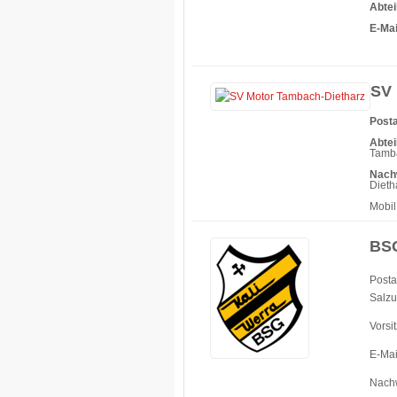
Abtei
E-Mai
SV 
Posta
Abtei
Tamba
Nach
Dieth
Mobil
BSG
Posta
Salzu
Vorsi
E-Mai
Nachw