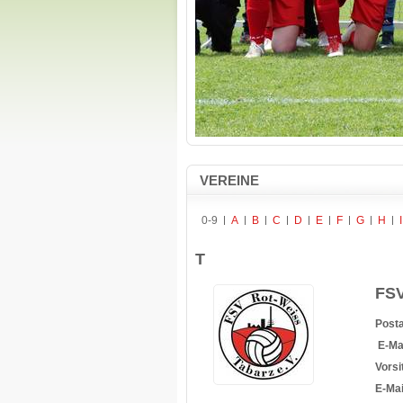
VEREINE
0-9
A
B
C
D
E
F
G
H
I
T
FSV
Posta
E-Mai
Vors
E-