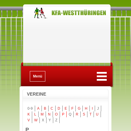
Menü
VEREINE
0-9
A
B
C
D
E
F
G
H
I
J
K
L
M
N
O
P
Q
R
S
T
U
V
W
X
Y
Z
P