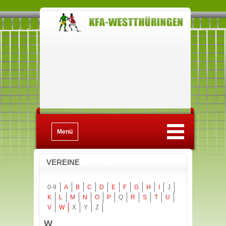
Menü
VEREINE
0-9
A
B
C
D
E
F
G
H
I
J
K
L
M
N
O
P
Q
R
S
T
U
V
W
X
Y
Z
W