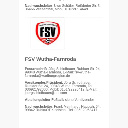
Nachwuchsleiter
: Uwe Schäfer, Roßdorfer Str. 3,
36466 Wiesenthal, Mobil: 0162/9714649
FSV Wutha-Farnroda
Postanschrift
: Jörg Schlothauer, Ruhlaer Str. 24,
99848 Wutha-Farnroda, E-Mail: fsv-wutha-
farnroda@wartburgregion.de
Vorsitzender/Präsident:
Jörg Schlothauer,
Ruhlaer Str. 24, 99848 Wutha-Farnroda, Tel.
036921/92000, Mobil: 0151/22226412, E-Mail:
joergschlothauer@aol.com
Abteilungsleiter Fußball:
siehe Vorsitzender
Nachwuchsleiter
: Frank Meinhardt, Hauptstr. 64,
99842 Ruhla/OT Kittelsthal, Tel. 036929/63417