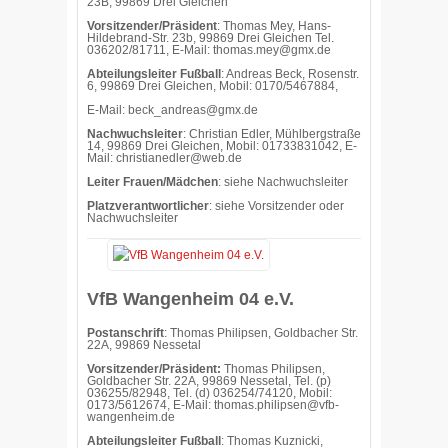
23B, 99869 Drei Gleichen
Vorsitzender/Präsident
: Thomas Mey, Hans-
Hildebrand-Str. 23b, 99869 Drei Gleichen Tel.
036202/81711, E-Mail: thomas.mey@gmx.de
Abteilungsleiter Fußball
: Andreas Beck, Rosenstr.
6, 99869 Drei Gleichen, Mobil: 0170/5467884,
E-Mail: beck_andreas@gmx.de
Nachwuchsleiter
: Christian Edler, Mühlbergstraße
14, 99869 Drei Gleichen, Mobil: 01733831042, E-
Mail:
christianedler@web.de
Leiter Frauen/Mädchen
: siehe Nachwuchsleiter
Platzverantwortlicher
: siehe Vorsitzender oder
Nachwuchsleiter
VfB Wangenheim 04 e.V.
Postanschrift
: Thomas Philipsen, Goldbacher Str.
22A, 99869 Nessetal
Vorsitzender/Präsident:
Thomas Philipsen,
Goldbacher Str. 22A, 99869 Nessetal, Tel. (p)
036255/82948, Tel. (d) 036254/74120, Mobil:
0173/5612674, E-Mail: thomas.philipsen@vfb-
wangenheim.de
Abteilungsleiter Fußball
: Thomas Kuznicki,