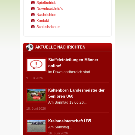
Spielbetrieb
Download/Info's
Nachrichten
Kontakt
Schiedsrichter
AKTUELLE NACHRICHTEN
Staffeleinteilungen Männer
online!
Im Downloadbereich sind...
9. Juli 2026
Kaltenborn Landesmeister der
Senioren Ü60
Am Sonntag 13.06.26...
18. Juni 2026
Kreismeisterschaft Ü35
Am Samstag...
16. Juni 2026