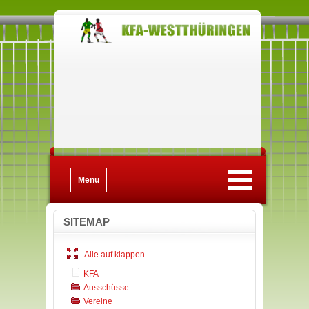
Menü
SITEMAP
Alle
auf
klappen
KFA
Ausschüsse
Vereine