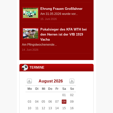
Ehrung Frauen Großfahner
Am 31.05.2026 wurde vor...
15. Juni 2026
Pokalsieger des KFA WTH bei
den Herren ist der VfB 1919
Vacha
Am Pfingstwochenende...
14. Juni 2026
TERMINE
August 2026
Mo
Di
Mi
Do
Fr
Sa
So
01
02
03
04
05
06
07
08
09
10
11
12
13
14
15
16