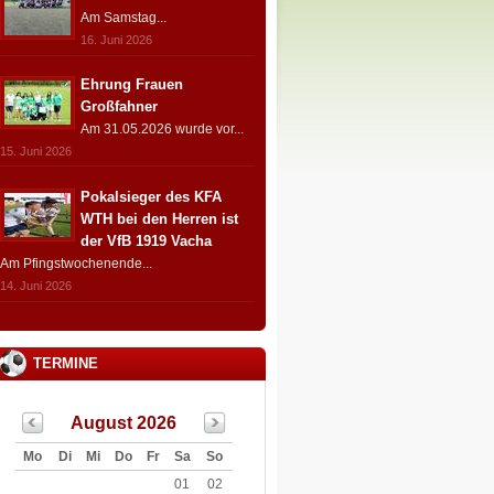
Am Samstag...
16. Juni 2026
Ehrung Frauen
Großfahner
Am 31.05.2026 wurde vor...
15. Juni 2026
Pokalsieger des KFA
WTH bei den Herren ist
der VfB 1919 Vacha
Am Pfingstwochenende...
14. Juni 2026
TERMINE
August 2026
Mo
Di
Mi
Do
Fr
Sa
So
01
02